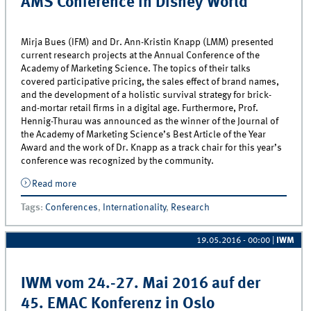
AMS Conference in Disney World
Mirja Bues (IFM) and Dr. Ann-Kristin Knapp (LMM) presented
current research projects at the Annual Conference of the
Academy of Marketing Science. The topics of their talks
covered participative pricing, the sales effect of brand names,
and the development of a holistic survival strategy for brick-
and-mortar retail firms in a digital age. Furthermore, Prof.
Hennig-Thurau was announced as the winner of the Journal of
the Academy of Marketing Science’s Best Article of the Year
Award and the work of Dr. Knapp as a track chair for this year’s
conference was recognized by the community.
Read more
about “Creating Marketing Magic“ – MCM Scholars
awarded for their work at the AMS Conference in
Tags
:
Conferences
,
Internationality
,
Research
Disney World
19.05.2016 - 00:00
|
IWM
IWM vom 24.-27. Mai 2016 auf der
45. EMAC Konferenz in Oslo