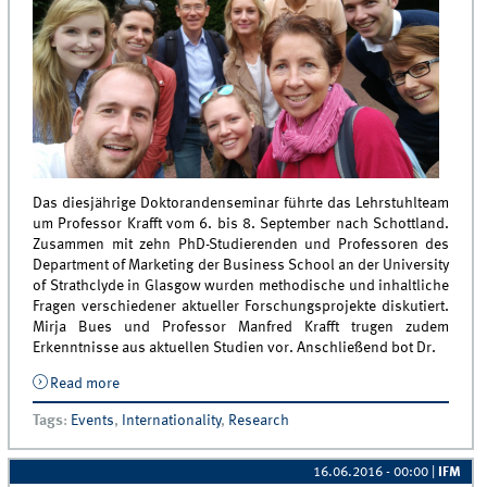
Das diesjährige Doktorandenseminar führte das Lehrstuhlteam
um Professor Krafft vom 6. bis 8. September nach Schottland.
Zusammen mit zehn PhD-Studierenden und Professoren des
Department of Marketing der Business School an der University
of Strathclyde in Glasgow wurden methodische und inhaltliche
Fragen verschiedener aktueller Forschungsprojekte diskutiert.
Mirja Bues und Professor Manfred Krafft trugen zudem
Erkenntnisse aus aktuellen Studien vor. Anschließend bot Dr.
Read more
about Doktorandenseminar in Kooperation mit der
University of Strathclyde, Glasgow
Tags
:
Events
,
Internationality
,
Research
16.06.2016 - 00:00
|
IFM