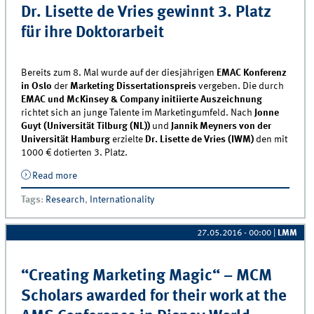
Dr. Lisette de Vries gewinnt 3. Platz
für ihre Doktorarbeit
Bereits zum 8. Mal wurde auf der diesjährigen
EMAC Konferenz
in Oslo
der
Marketing Dissertationspreis
vergeben. Die durch
EMAC und McKinsey & Company initiierte Auszeichnung
richtet sich an junge Talente im Marketingumfeld. Nach
Jonne
Guyt (Universität Tilburg (NL))
und
Jannik Meyners von der
Universität Hamburg
erzielte
Dr. Lisette de Vries (IWM)
den mit
1000 € dotierten 3. Platz.
Read more
about Dr. Lisette de Vries gewinnt 3. Platz für ihre
Doktorarbeit
Tags
:
Research
,
Internationality
27.05.2016 - 00:00
|
LMM
“Creating Marketing Magic“ – MCM
Scholars awarded for their work at the