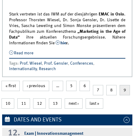
Stark vertreten ist das IWM auf der diesjährigen
EMAC in Oslo
.
Professor Thorsten Wiesel, Dr. Sonja Gensler, Dr. Lisette de
Vries, Sascha Leweling und Simon Monske präsentieren dem
Fachpublikum zum Konferenzthema
„Marketing in the Age of
Data“
ihre aktuellen Forschungsergebnisse. Nähere
Informationen finden Sie
hie
r.
Read more
about IWM vom 24.-27. Mai 2016 auf der 45. EMAC
Konferenz in Oslo
Tags
:
Prof. Wiesel
,
Prof. Gensler
,
Conferences
,
Internationality
,
Research
« first
‹ previous
…
5
6
7
8
9
10
11
12
13
next ›
last »
DATES AND EVENTS
12.
Exam | Innovationsmanagement