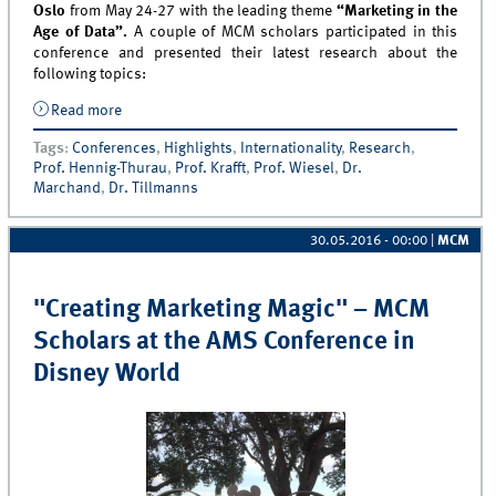
Oslo
from May 24-27 with the leading theme
“Marketing in the
Age of Data”.
A couple of MCM scholars participated in this
conference and presented their latest research about the
following topics:
Read more
about MCM @ EMAC 2016 in Oslo
Tags
:
Conferences
,
Highlights
,
Internationality
,
Research
,
Prof. Hennig-Thurau
,
Prof. Krafft
,
Prof. Wiesel
,
Dr.
Marchand
,
Dr. Tillmanns
30.05.2016 - 00:00
|
MCM
"Creating Marketing Magic" – MCM
Scholars at the AMS Conference in
Disney World