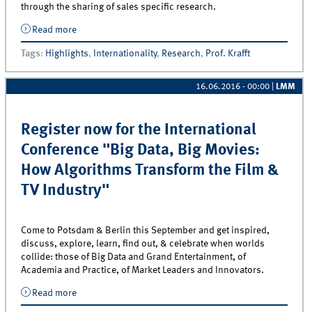
through the sharing of sales specific research.
Read more
about 2016 Dissemination Award presented to
Professor Manfred Krafft
Tags
:
Highlights
,
Internationality
,
Research
,
Prof. Krafft
16.06.2016 - 00:00
|
LMM
Register now for the International
Conference "Big Data, Big Movies:
How Algorithms Transform the Film &
TV Industry"
Come to Potsdam & Berlin this September and get inspired,
discuss, explore, learn, find out, & celebrate when worlds
collide: those of Big Data and Grand Entertainment, of
Academia and Practice, of Market Leaders and Innovators.
Read more
about Register now for the International Conference
&quot;Big Data, Big Movies: How Algorithms