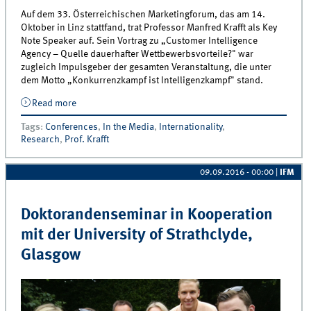
Auf dem 33. Österreichischen Marketingforum, das am 14.
Oktober in Linz stattfand, trat Professor Manfred Krafft als Key
Note Speaker auf. Sein Vortrag zu „Customer Intelligence
Agency – Quelle dauerhafter Wettbewerbsvorteile?" war
zugleich Impulsgeber der gesamten Veranstaltung, die unter
dem Motto „Konkurrenzkampf ist Intelligenzkampf" stand.
Read more
about Professor Manfred Krafft als Key Note Speaker
beim Österreichischen Marketingforum
Tags
:
Conferences
,
In the Media
,
Internationality
,
Research
,
Prof. Krafft
09.09.2016 - 00:00
|
IFM
Doktorandenseminar in Kooperation
mit der University of Strathclyde,
Glasgow