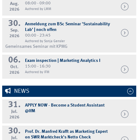
08:00 - 09:00
Aug.
2026
Authored by LMM
30.
Anmeldung zum BSc Seminar 'Sustainability
Lab' | noch offen
Sep.
00:00 - 23:45
2026
Authored by Sonja Gensler
Gemeinsames Seminar mit KPMG
06.
Exam inspection | Marketing Analytics I
15:00 - 16:30
Oct.
2026
Authored by IFM
NEWS
31.
APPLY NOW - Become a Student Assistant
@IfM
Jul.
2026
30.
Prof. Dr. Manfred Krafft as Marketing Expert
on SWR Marktcheck's Netto Check
Jul.