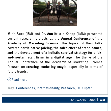
Mirja Bues
(IFM) and
Dr. Ann-Kristin Knapp
(LMM) presented
current research projects at the
Annual Conference of the
Academy of Marketing Science
. The topics of their talks
covered
participative pricing, the sales effect of brand names,
and the development of a holistic survival strategy for brick-
and-mortar retail firms in a digital age
. The theme of the
Annual Conference of the Academy of Marketing Science
focused on
creating marketing magi
c, especially in terms of
future trends.
Read more
about &quot;Creating Marketing Magic&quot; – MCM
Scholars at the AMS Conference in Disney World
Tags
:
Conferences
,
Internationality
,
Research
,
Dr. Kupfer
30.05.2016 - 00:00
|
IWM