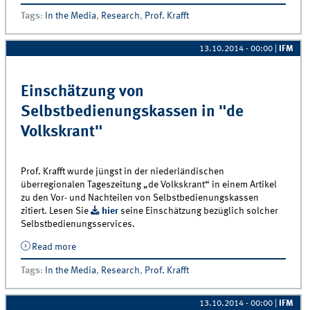
Tags
:
In the Media
,
Research
,
Prof. Krafft
13.10.2014 - 00:00
|
IFM
Einschätzung von
Selbstbedienungskassen in "de
Volkskrant"
Prof. Krafft wurde jüngst in der niederländischen
überregionalen Tageszeitung „de Volkskrant“ in einem Artikel
zu den Vor- und Nachteilen von Selbstbedienungskassen
zitiert. Lesen Sie
hier
seine Einschätzung bezüglich solcher
Selbstbedienungsservices.
Read more
about Einschätzung von Selbstbedienungskassen in
&quot;de Volkskrant&quot;
Tags
:
In the Media
,
Research
,
Prof. Krafft
13.10.2014 - 00:00
|
IFM