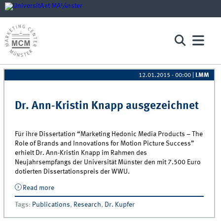
12.01.2015 - 00:00
|
LMM
Pages
Dr. Ann-Kristin Knapp ausgezeichnet
Für ihre Dissertation “Marketing Hedonic Media Products – The
Role of Brands and Innovations for Motion Picture Success”
erhielt Dr. Ann-Kristin Knapp im Rahmen des
Neujahrsempfangs der Universität Münster den mit 7.500 Euro
dotierten Dissertationspreis der WWU.
Read more
about Dr. Ann-Kristin Knapp ausgezeichnet
Tags
:
Publications
,
Research
,
Dr. Kupfer