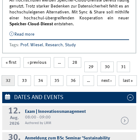
An Hochschulen werden Speicher-Cloud-Dienste bereits häufig
genutzt. Trotz starker Bedenken zur Datensicherheit fehlt es an
hochschuleigenen Alternativen. Mit Sync & Share soll mithilfe
einer hochschul-übergreifenden Kooperation ein neuer
Speicher-Cloud-Dienst
entstehen.
Read more
about Masterstudierende erarbeiten
Marketingstrategie für “Sync &amp; Share” unter der
Tags
:
Prof. Wiesel
,
Research
,
Study
Supervision von Professor Thorsten Wiesel
« first
‹ previous
…
28
29
30
31
32
33
34
35
36
…
next ›
last »
DATES AND EVENTS
12.
Exam | Innovationsmanagement
08:00 - 09:00
Aug.
2026
Authored by LMM
30.
Anmeldung zum BSc Seminar 'Sustainability