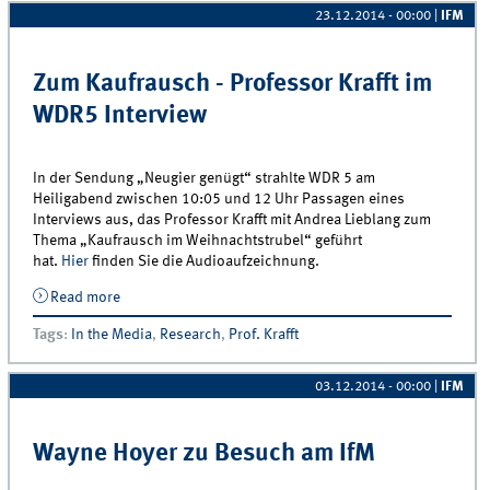
23.12.2014 - 00:00
|
IFM
Zum Kaufrausch - Professor Krafft im
WDR5 Interview
In der Sendung „Neugier genügt“ strahlte WDR 5 am
Heiligabend zwischen 10:05 und 12 Uhr Passagen eines
Interviews aus, das Professor Krafft mit Andrea Lieblang zum
Thema „Kaufrausch im Weihnachtstrubel“ geführt
hat.
Hier
finden Sie die Audioaufzeichnung.
Read more
about Zum Kaufrausch - Professor Krafft im WDR5
Interview
Tags
:
In the Media
,
Research
,
Prof. Krafft
03.12.2014 - 00:00
|
IFM
Wayne Hoyer zu Besuch am IfM