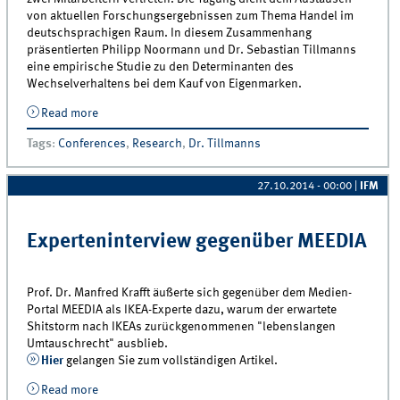
von aktuellen Forschungsergebnissen zum Thema Handel im
deutschsprachigen Raum. In diesem Zusammenhang
präsentierten Philipp Noormann und Dr. Sebastian Tillmanns
eine empirische Studie zu den Determinanten des
Wechselverhaltens bei dem Kauf von Eigenmarken.
Read more
about Tagung Handelsforschung 2014
Tags
:
Conferences
,
Research
,
Dr. Tillmanns
27.10.2014 - 00:00
|
IFM
Experteninterview gegenüber MEEDIA
Prof. Dr. Manfred Krafft äußerte sich gegenüber dem Medien-
Portal MEEDIA als IKEA-Experte dazu, warum der erwartete
Shitstorm nach IKEAs zurückgenommenen "lebenslangen
Umtauschrecht" ausblieb.
Hier
gelangen Sie zum vollständigen Artikel.
Read more
about Experteninterview gegenüber MEEDIA