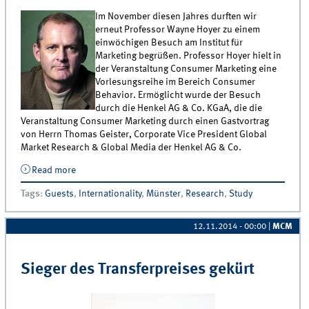
Im November diesen Jahres durften wir
erneut Professor Wayne Hoyer zu einem
einwöchigen Besuch am Institut für
Marketing begrüßen. Professor Hoyer hielt in
der Veranstaltung Consumer Marketing eine
Vorlesungsreihe im Bereich Consumer
Behavior. Ermöglicht wurde der Besuch
durch die Henkel AG & Co. KGaA, die die
Veranstaltung Consumer Marketing durch einen Gastvortrag
von Herrn Thomas Geister, Corporate Vice President Global
Market Research & Global Media der Henkel AG & Co.
Read more
about Wayne Hoyer zu Besuch am IfM
Tags
:
Guests
,
Internationality
,
Münster
,
Research
,
Study
12.11.2014 - 00:00
|
MCM
Sieger des Transferpreises gekürt