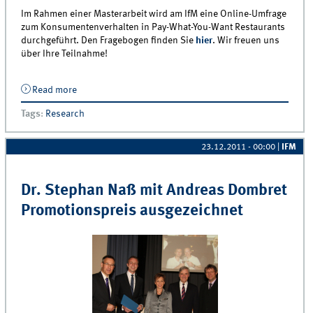
Im Rahmen einer Masterarbeit wird am IfM eine Online-Umfrage
zum Konsumentenverhalten in Pay-What-You-Want Restaurants
durchgeführt. Den Fragebogen finden Sie
hier
. Wir freuen uns
über Ihre Teilnahme!
Read more
about Umfrage zum Konsumentenverhalten in Pay-
What-You-Want Restaurants
Tags
:
Research
23.12.2011 - 00:00
|
IFM
Dr. Stephan Naß mit Andreas Dombret
Promotionspreis ausgezeichnet