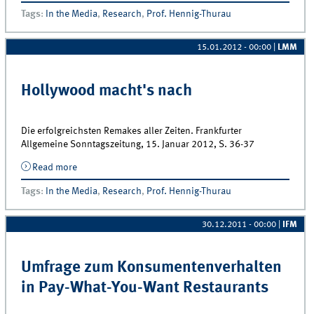
mir&quot;
Tags
:
In the Media
,
Research
,
Prof. Hennig-Thurau
15.01.2012 - 00:00
|
LMM
Hollywood macht's nach
Die erfolgreichsten Remakes aller Zeiten. Frankfurter
Allgemeine Sonntagszeitung, 15. Januar 2012, S. 36-37
Read more
about Hollywood macht&#039;s nach
Tags
:
In the Media
,
Research
,
Prof. Hennig-Thurau
30.12.2011 - 00:00
|
IFM
Umfrage zum Konsumentenverhalten
in Pay-What-You-Want Restaurants