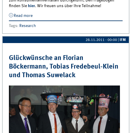
zum Konsumentenverhalten durchgeführt. Den Fragebogen
finden Sie
hier
. Wir freuen uns über Ihre Teilnahme!
Read more
about Umfrage zum Konsumentenverhalten
Tags
:
Research
28.11.2011 - 00:00
|
IFM
Glückwünsche an Florian
Böckermann, Tobias Fredebeul-Klein
und Thomas Suwelack