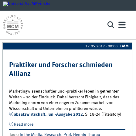
12.05.2012 - 00:00
|
LMM
Pages
Praktiker und Forscher schmieden
Allianz
Marketingwissenschaftler und -praktiker leben in getrennten
Welten – so der Eindruck. Dabei herrscht Einigkeit, dass das
Marketing enorm von einer engeren Zusammenarbeit von
Wissenschaft und Unternehmen profitieren würde.
absatzwirtschaft, Juni-Ausgabe 2012
, S. 18-24 (Titelstory)
Read more
about Praktiker und Forscher schmieden Allianz
Tags
:
In the Media
,
Research
,
Prof. Hennig-Thurau