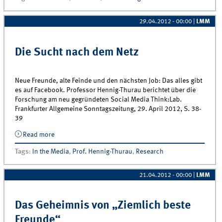
29.04.2012 - 00:00
|
LMM
Die Sucht nach dem Netz
Neue Freunde, alte Feinde und den nächsten Job: Das alles gibt
es auf Facebook. Professor Hennig-Thurau berichtet über die
Forschung am neu gegründeten Social Media Think:Lab.
Frankfurter Allgemeine Sonntagszeitung, 29. April 2012, S. 38-
39
Read more
about Die Sucht nach dem Netz
Tags
:
In the Media
,
Prof. Hennig-Thurau
,
Research
21.04.2012 - 00:00
|
LMM
Das Geheimnis von „Ziemlich beste
Freunde“