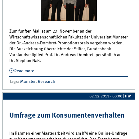
Zum fünften Mal ist am 23. November an der
Wirtschaftswissenschaftlichen Fakultät der Universität Münster
der Dr.-Andreas-Dombret-Promotionspreis vergeben worden.
Die Auszeichnung überreichte der Stifter, Bundesbank-
Vorstandsmitglied Prof. Dr. Andreas Dombret, persönlich an
Dr. Stephan Naß.
Read more
about Dr. Stephan Naß mit Andreas Dombret
Promotionspreis ausgezeichnet
Tags
:
Münster
,
Research
02.12.2011 - 00:00
|
IFM
Umfrage zum Konsumentenverhalten
Im Rahmen einer Masterarbeit wird am IfM eine Online-Umfrage