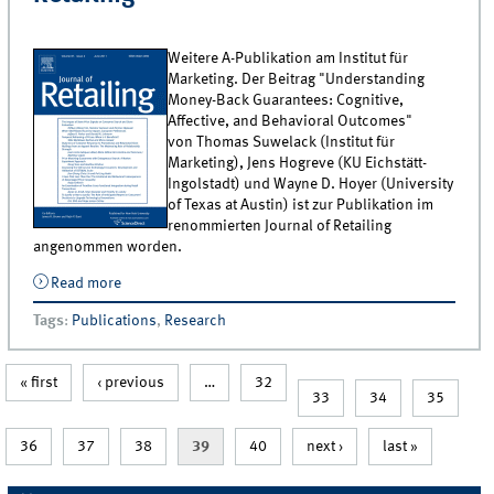
Weitere A-Publikation am Institut für
Marketing. Der Beitrag "Understanding
Money-Back Guarantees: Cognitive,
Affective, and Behavioral Outcomes"
von Thomas Suwelack (Institut für
Marketing), Jens Hogreve (KU Eichstätt-
Ingolstadt) und Wayne D. Hoyer (University
of Texas at Austin) ist zur Publikation im
renommierten Journal of Retailing
angenommen worden.
Read more
about Mitarbeiter am Institut für Marketing publiziert
im renommierten Journal of Retailing
Tags
:
Publications
,
Research
« first
‹ previous
…
32
33
34
35
36
37
38
39
40
next ›
last »