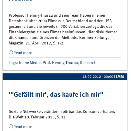
Professor Hennig-Thurau und sein Team haben in einer
Datenbank über 2000 Filme aus Deutschland und den USA
gesammelt und sie jeweils in 300 Variablen zerlegt, die das
Einspielergebnis eines Filmes beeinflussen. Hier diskutiert er
die Chancen und Grenzen der Methode. Berliner Zeitung,
Magazin, 21. April 2012, S. 1-2
Read more
about Das Geheimnis von „Ziemlich beste Freunde“
Tags
:
In the Media
,
Prof. Hennig-Thurau
,
Research
18.02.2012 - 00:00
|
LMM
"'Gefällt mir', das kaufe ich mir"
Soziale Netzwerke verändern spürbar das Konsumverhalten.
Die Welt 18. Februar 2013, S. 11
Read more
about &quot;&#039;Gefällt mir&#039;, das kaufe ich