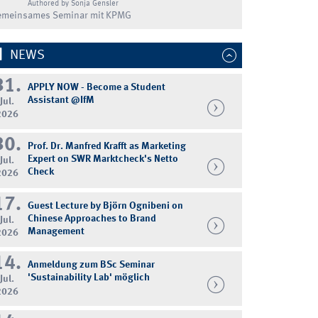
Authored by Sonja Gensler
emeinsames Seminar mit KPMG
NEWS
31.
APPLY NOW - Become a Student
Assistant @IfM
Jul.
2026
30.
Prof. Dr. Manfred Krafft as Marketing
Expert on SWR Marktcheck's Netto
Jul.
Check
2026
17.
Guest Lecture by Björn Ognibeni on
Chinese Approaches to Brand
Jul.
Management
2026
14.
Anmeldung zum BSc Seminar
'Sustainability Lab' möglich
Jul.
2026