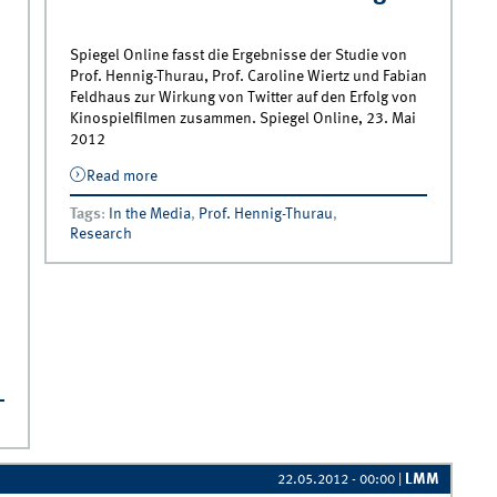
Spiegel Online fasst die Ergebnisse der Studie von
Prof. Hennig-Thurau, Prof. Caroline Wiertz und Fabian
Feldhaus zur Wirkung von Twitter auf den Erfolg von
Kinospielfilmen zusammen. Spiegel Online, 23. Mai
2012
Read more
about Twitter und Facebook entscheiden
über Kinoerfolge
Tags
:
In the Media
,
Prof. Hennig-Thurau
,
Research
nts
LMM
22.05.2012 - 00:00
|