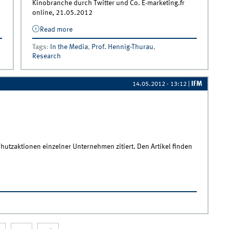
Kinobranche durch Twitter und Co. E-marketing.fr
online, 21.05.2012
uf
Read more
about Wie der Twittereffekt die
Filmindustrie bedrängt
Tags
:
In the Media
,
Prof. Hennig-Thurau
,
Research
IFM
14.05.2012 - 13:12
|
hutzaktionen einzelner Unternehmen zitiert. Den Artikel finden