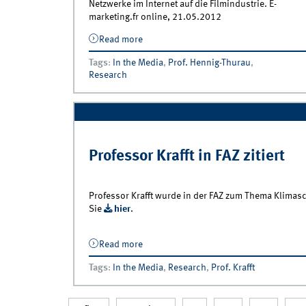
Netzwerke im Internet auf die Filmindustrie. E-
marketing.fr online, 21.05.2012
Read more
about Der Einfluss sozialer Netzwerke a
die Filmindustrie
Tags
:
In the Media
,
Prof. Hennig-Thurau
,
Research
Professor Krafft in FAZ zitiert
Professor Krafft wurde in der FAZ zum Thema Klimasc
Sie
hier
.
Read more
about Professor Krafft in FAZ zitiert
Tags
:
In the Media
,
Research
,
Prof. Krafft