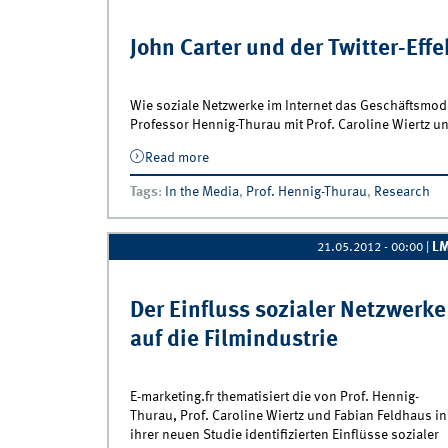
John Carter und der Twitter-Effe
Wie soziale Netzwerke im Internet das Geschäftsmode
Professor Hennig-Thurau mit Prof. Caroline Wiertz u
Read more
about John Carter und der Twitter-Effekt
Tags
:
In the Media
,
Prof. Hennig-Thurau
,
Research
L
21.05.2012 - 00:00
|
Der Einfluss sozialer Netzwerke
auf die Filmindustrie
E-marketing.fr thematisiert die von Prof. Hennig-
Thurau, Prof. Caroline Wiertz und Fabian Feldhaus in
ihrer neuen Studie identifizierten Einflüsse sozialer