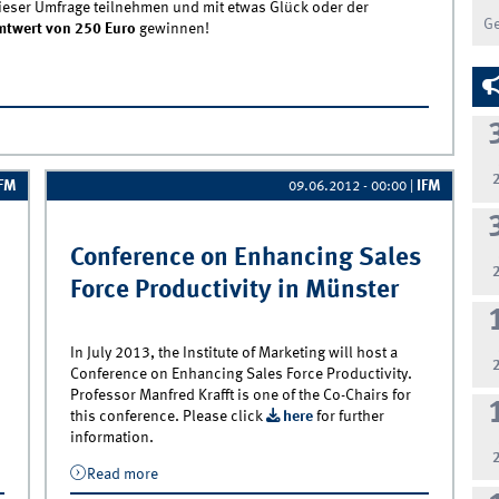
eser Umfrage teilnehmen und mit etwas Glück oder der
G
mtwert von 250 Euro
gewinnen!
&quot;erlaubnisbasiertes Direktmarketing&quot; - Teilnehmen
IFM
IFM
09.06.2012 - 00:00
|
Conference on Enhancing Sales
Force Productivity in Münster
In July 2013, the Institute of Marketing will host a
Conference on Enhancing Sales Force Productivity.
Professor Manfred Krafft is one of the Co-Chairs for
this conference. Please click
here
for further
information.
ft
Read more
about Conference on Enhancing Sales
Force Productivity in Münster