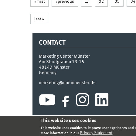
« first
‹ previous
…
32
33
34
last »
CONTACT
Marketing Center Münster
Am Stadtgraben 13-15
48143
Münster
Germany
marketing@uni-muenster.de
This website uses cookies
INDEX
SITEMAP
LOGIN
LEGAL NOTICE
PRIVA
This website uses cookies to improve user expriences and a
Privacy Statement
more information in our