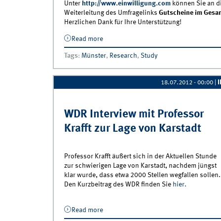
Unter
http://www.einwilligung.com
können Sie an di
Weiterleitung des Umfragelinks
Gutscheine im Gesa
Herzlichen Dank für Ihre Unterstützung!
Read more
about Dissertationsumfrage zum Thema 
und gewinnen
Tags
:
Münster
,
Research
,
Study
18.07.2012 - 00:00
|
WDR Interview mit Professor
Krafft zur Lage von Karstadt
Professor Krafft äußert sich in der Aktuellen Stunde
zur schwierigen Lage von Karstadt, nachdem jüngst
klar wurde, dass etwa 2000 Stellen wegfallen sollen.
Den Kurzbeitrag des WDR finden Sie
hier.
Read more
about WDR Interview mit Professor Kraf
zur Lage von Karstadt