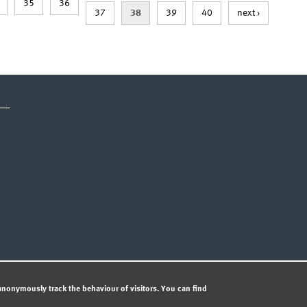
35
36
37
38
39
40
next ›
CY STATEMENT
nonymously track the behaviour of visitors. You can find