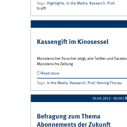
Tags
:
Highlights
,
In the Media
,
Research
,
Prof.
Krafft
Kassengift im Kinosessel
Münsterscher Forscher zeigt, wie Twitter und Faceboo
Münstersche Zeitung
Read more
about Kassengift im Kinosessel
Tags
:
In the Media
,
Research
,
Prof. Hennig-Thurau
30.05.2012 - 00:00
|
Befragung zum Thema
Abonnements der Zukunft