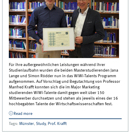
Für ihre außergewöhnlichen Leistungen während ihrer
Studienlaufbahn wurden die beiden Masterstudierenden Jana
Lange und Simon Rödder nun in das WiWi-Talents Programm
aufgenommen. Auf Vorschlag und Begutachtung von Professor
Manfred Krafft konnten sich die im Major Marketing
studierenden WiWi-Talente damit gegen weit über 150
Mitbewerber durchsetzen und stehen als jeweils eines der 16
hochbegabten Talente der Wirtschaftswissenschaften fest.
Read more
about Ausgezeichnet: Münsteraner
Marketingstudierende ins WiWi-Talents Programm für
Tags
:
Münster
,
Study
,
Prof. Krafft
Hochbegabte aufgenommen