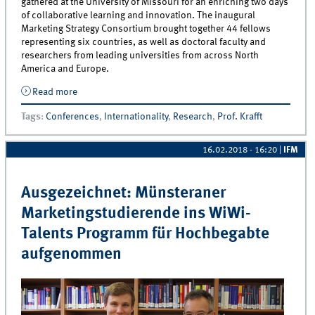
gathered at the University of Missouri for an enriching two days
of collaborative learning and innovation. The inaugural
Marketing Strategy Consortium brought together 44 fellows
representing six countries, as well as doctoral faculty and
researchers from leading universities from across North
America and Europe.
Read more
about MCM researchers at the Marketing Strategy
Consortium and the Enhancing Sales Force
Tags
:
Conferences
,
Internationality
,
Research
,
Prof. Krafft
Productivity Conference in Columbia/USA
16.02.2018 - 16:20
|
IFM
Ausgezeichnet: Münsteraner
Marketingstudierende ins WiWi-
Talents Programm für Hochbegabte
aufgenommen