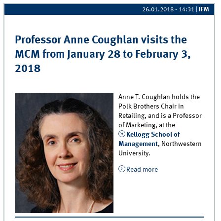
26.01.2018 - 14:31
|
IFM
Professor Anne Coughlan visits the
MCM from January 28 to February 3,
2018
Anne T. Coughlan holds the
Polk Brothers Chair in
Retailing, and is a Professor
of Marketing, at the
Kellogg School of
Management
, Northwestern
University.
Read more
about Professor
Anne Coughlan
visits the MCM
from January 28 to
February 3, 2018