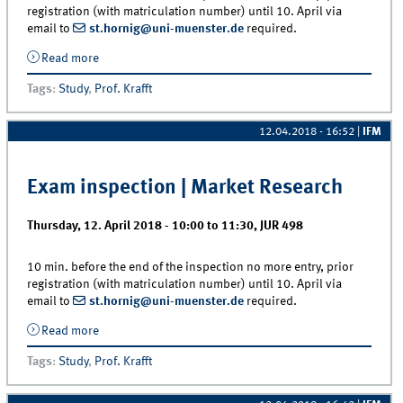
registration (with matriculation number) until 10. April via
email to
st.hornig@uni-muenster.de
required.
Read more
about Exam inspection | Consumer Behavior
Tags
:
Study
,
Prof. Krafft
12.04.2018 - 16:52
|
IFM
Exam inspection | Market Research
Thursday, 12. April 2018 -
10:00
to
11:30
,
JUR 498
10 min. before the end of the inspection no more entry, prior
registration (with matriculation number) until 10. April via
email to
st.hornig@uni-muenster.de
required.
Read more
about Exam inspection | Market Research
Tags
:
Study
,
Prof. Krafft