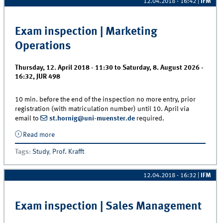
12.04.2018 - 16:42
|
IFM
Exam inspection | Marketing
Operations
Thursday, 12. April 2018 - 11:30
to
Saturday, 8. August 2026 -
16:32
,
JUR 498
10 min. before the end of the inspection no more entry, prior
registration (with matriculation number) until 10. April via
email to
st.hornig@uni-muenster.de
required.
Read more
about Exam inspection | Marketing Operations
Tags
:
Study
,
Prof. Krafft
12.04.2018 - 16:32
|
IFM
Exam inspection | Sales Management