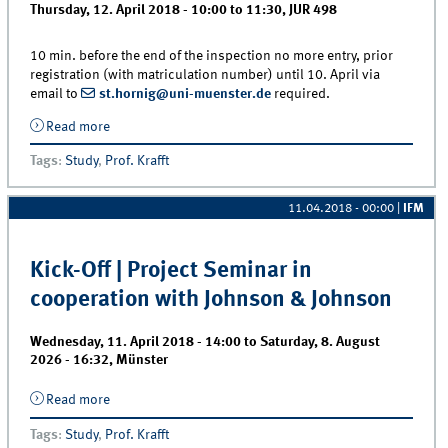
Thursday, 12. April 2018 -
10:00
to
11:30
,
JUR 498
10 min. before the end of the inspection no more entry, prior
registration (with matriculation number) until 10. April via
email to
st.hornig@uni-muenster.de
required.
Read more
about Exam inspection | Sales Management
Tags
:
Study
,
Prof. Krafft
11.04.2018 - 00:00
|
IFM
Kick-Off | Project Seminar in
cooperation with Johnson & Johnson
Wednesday, 11. April 2018 - 14:00
to
Saturday, 8. August
2026 - 16:32
,
Münster
Read more
about Kick-Off | Project Seminar in cooperation with
Johnson &amp; Johnson
Tags
:
Study
,
Prof. Krafft