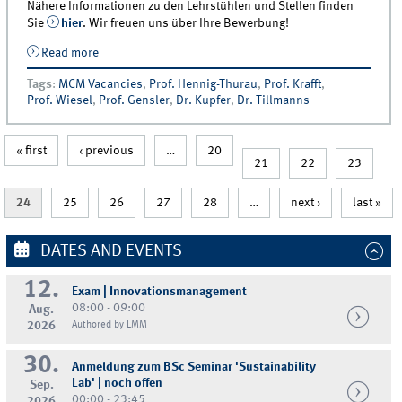
Nähere Informationen zu den Lehrstühlen und Stellen finden
Sie
hier
. Wir freuen uns über Ihre Bewerbung!
Read more
about Das MCM sucht Doktoranden!
Tags
:
MCM Vacancies
,
Prof. Hennig-Thurau
,
Prof. Krafft
,
Prof. Wiesel
,
Prof. Gensler
,
Dr. Kupfer
,
Dr. Tillmanns
« first
‹ previous
…
20
21
22
23
24
25
26
27
28
…
next ›
last »
DATES AND EVENTS
12.
Exam | Innovationsmanagement
08:00 - 09:00
Aug.
2026
Authored by LMM
30.
Anmeldung zum BSc Seminar 'Sustainability
Lab' | noch offen
Sep.
00:00 - 23:45
2026