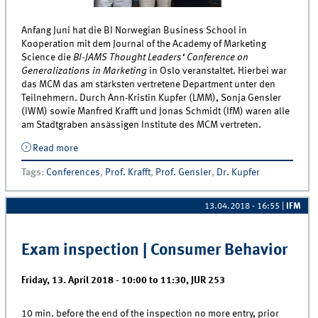
Anfang Juni hat die BI Norwegian Business School in
Kooperation mit dem Journal of the Academy of Marketing
Science die
BI-JAMS Thought Leaders‘ Conference on
Generalizations in Marketing
in Oslo veranstaltet. Hierbei war
das MCM das am stärksten vertretene Department unter den
Teilnehmern. Durch Ann-Kristin Kupfer (LMM), Sonja Gensler
(IWM) sowie Manfred Krafft und Jonas Schmidt (IfM) waren alle
am Stadtgraben ansässigen Institute des MCM vertreten.
Read more
about MCM mit stärkster Präsenz auf der BI-JAMS
Thought Leaders‘ Conference
Tags
:
Conferences
,
Prof. Krafft
,
Prof. Gensler
,
Dr. Kupfer
13.04.2018 - 16:55
|
IFM
Exam inspection | Consumer Behavior
Friday, 13. April 2018 -
10:00
to
11:30
,
JUR 253
10 min. before the end of the inspection no more entry, prior