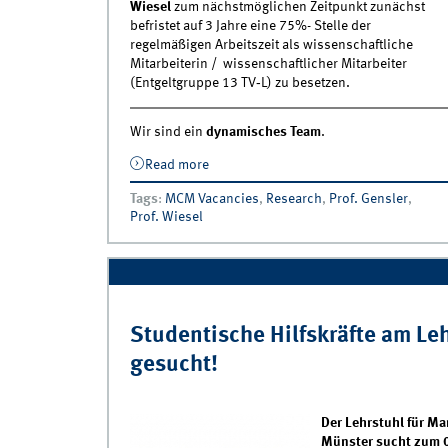
Wiesel
zum nächstmöglichen Zeitpunkt zunächst
befristet auf 3 Jahre eine 75%- Stelle der
regelmäßigen Arbeitszeit als wissenschaftliche
Mitarbeiterin / wissenschaftlicher Mitarbeiter
(Entgeltgruppe 13 TV‐L) zu besetzen.
Wir sind ein
dynamisches Team
.
Read more
about IWM sucht wissenschaftliche
Mitarbeiter:innen
Tags
:
MCM Vacancies
,
Research
,
Prof. Gensler
,
Prof. Wiesel
Studentische Hilfskräfte am Le
gesucht!
Der Lehrstuhl für M
Münster sucht zum 0