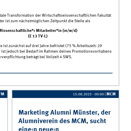
itale Transformation der Wirtschaftswissenschaftlichen Fakultät
ter ist zum nächstmöglichen Zeitpunkt die Stelle als
Wissenschaftliche*r Mitarbeiter*in (m/w/d)
(E 13 TV-L)
e ist zunächst auf drei Jahre befristet (75 % Arbeitszeit: 29
 ist jedoch bei Bedarf im Rahmen deines Promotionsvorhabens
rverpflichtung beträgt bei Vollzeit 4 SWS.
IGIT sucht Wissenschaftliche*r Mitarbeiter*in
IFM
MCM
15.08.2023 - 00:00
|
Marketing Alumni Münster, der
Alumniverein des MCM, sucht
eine:n neue:n