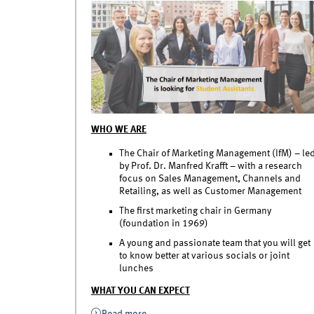
WHO WE ARE
The Chair of Marketing Management (IfM) – le
by Prof. Dr. Manfred Krafft – with a research
focus on Sales Management, Channels and
Retailing, as well as Customer Management
The first marketing chair in Germany
(foundation in 1969)
A young and passionate team that you will get
to know better at various socials or joint
lunches
WHAT YOU CAN EXPECT