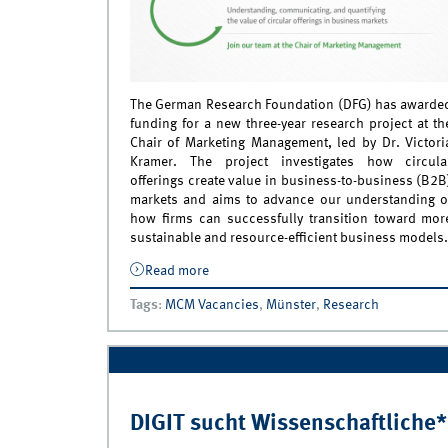
The German Research Foundation (DFG) has awarde
funding for a new three-year research project at th
Chair of Marketing Management, led by Dr. Victori
Kramer. The project investigates how circula
offerings create value in business-to-business (B2B
markets and aims to advance our understanding o
how firms can successfully transition toward mor
sustainable and resource-efficient business models.
Read more
about New DFG-Funded Research Projec
Circular Offerings in B2B Markets
Tags
:
MCM Vacancies
,
Münster
,
Research
DIGIT sucht Wissenschaftliche*