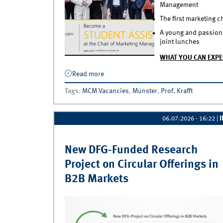
Management
The first marketing 
A young and passionat
joint lunches
WHAT YOU CAN EXPE
Read more
about APPLY NOW - Become a Student A
Tags
:
MCM Vacancies
,
Münster
,
Prof. Krafft
06.07.2026 - 16:22
|
New DFG-Funded Research
Project on Circular Offerings in
B2B Markets