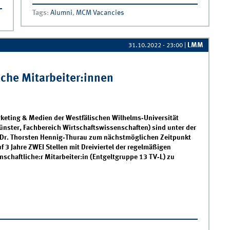
Alumniverein des MCM, sucht eine:n
Tags
:
Alumni
,
MCM Vacancies
neue:n Geschaeftsfuehrer:in! Die Position
kann mit dem Verfassen einer Dissertation
am MCM kombiniert werden!
LMM
31.10.2022 - 23:00
|
che Mitarbeiter:innen
rketing & Medien der Westfälischen Wilhelms‐Universität
ünster, Fachbereich Wirtschaftswissenschaften) sind unter der
 Dr. Thorsten Hennig‐Thurau zum nächstmöglichen Zeitpunkt
uf 3 Jahre ZWEI Stellen mit Dreiviertel der regelmäßigen
enschaftliche:r Mitarbeiter:in (Entgeltgruppe 13 TV‐L) zu
MM sucht ZWEI Wissenschaftliche Mitarbeiter:innen