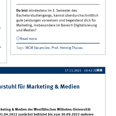
Du bist
mindestens im 3. Semester des
Bachelorstudiengangs, kannst überdurchschnittlich
gute Leistungen vorweisen und begeisterst dich für
Marketing, insbesondere im Bereich Digitalisierung
und Medien?
Read more
about Studentische Hilfskräfte am Lehrstuhl
für Marketing &amp; Medien gesucht!
Tags
:
MCM Vacancies
,
Prof. Hennig-Thurau
LMM
17.11.2021 - 10:42
|
hrstuhl für Marketing & Medien
arketing & Medien der Westfälischen Wilhelms‐Universität
1.04.2022 zunächst befristet bis zum 30.09.2022 mehrere