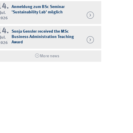
14.
Anmeldung zum BSc Seminar
'Sustainability Lab' möglich
Jul.
2026
14.
Sonja Gensler received the MSc
Business Administration Teaching
Jul.
Award
2026
More news