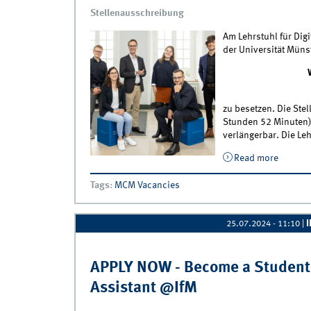
Stellenausschreibung
Am Lehrstuhl für Dig
der Universität Müns
zu besetzen. Die Stell
Stunden 52 Minuten)
verlängerbar. Die Leh
Read more
about D
Tags
:
MCM Vacancies
25.07.2024 - 11:10
|
APPLY NOW - Become a Student
Assistant @IfM