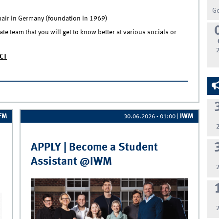
G
chair in Germany (foundation in 1969)
e team that you will get to know better at various socials or
CT
ssistant @IfM
IFM
IWM
30.06.2026 - 01:00
|
APPLY | Become a Student
Assistant @IWM