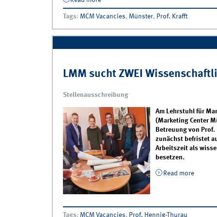
Read more
about APPLY NOW - Become a Student
Assistant @IfM
Tags
:
MCM Vacancies
,
Münster
,
Prof. Krafft
LMM sucht ZWEI Wissenschaftli
Stellenausschreibung
Am Lehrstuhl für Ma
(Marketing Center M
Betreuung von Prof.
zunächst befristet a
Arbeitszeit als wiss
besetzen.
Read more
about L
Tags
:
MCM Vacancies
,
Prof. Hennig-Thurau