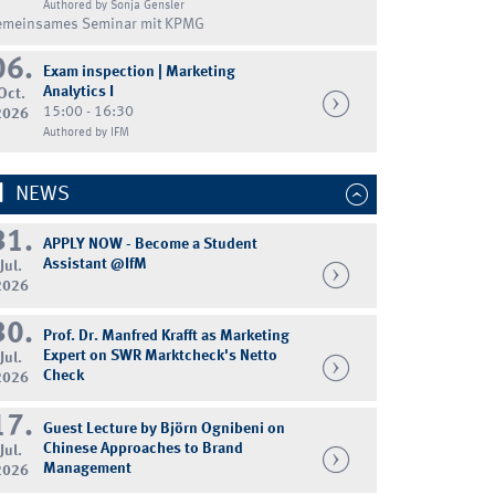
Authored by Sonja Gensler
emeinsames Seminar mit KPMG
06.
Exam inspection | Marketing
Analytics I
Oct.
15:00 - 16:30
2026
Authored by IFM
NEWS
31.
APPLY NOW - Become a Student
Assistant @IfM
Jul.
2026
30.
Prof. Dr. Manfred Krafft as Marketing
Expert on SWR Marktcheck's Netto
Jul.
Check
2026
17.
Guest Lecture by Björn Ognibeni on
Chinese Approaches to Brand
Jul.
Management
2026