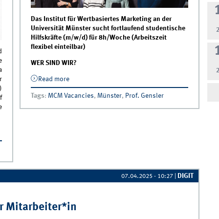
Das Institut für Wertbasiertes Marketing an der
Universität Münster sucht fortlaufend studentische
Hilfskräfte (m/w/d) für 8h/Woche (Arbeitszeit
flexibel einteilbar)
d
e
WER SIND WIR?
a
r
Read more
about APPLY | Become a Student Assistant
@IWM
)
Tags
:
MCM Vacancies
,
Münster
,
Prof. Gensler
f
e
t on
DIGIT
07.04.2025 - 10:27
|
r Mitarbeiter*in