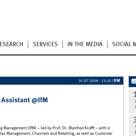
ESEARCH
SERVICES
IN THE MEDIA
SOCIAL 
IFM
31.07.2026 - 12:25
|
 Assistant @IfM
g Management (IfM) – led by Prof. Dr. Manfred Krafft – with a
les Management, Channels and Retailing, as well as Customer