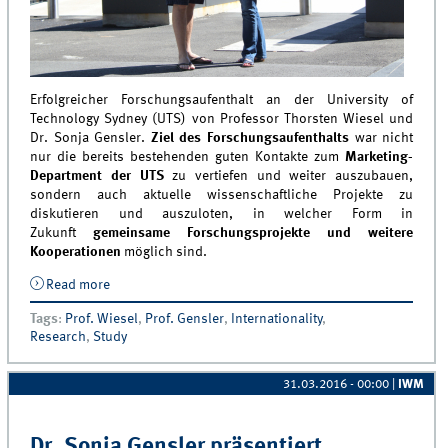
Erfolgreicher Forschungsaufenthalt an der University of
Technology Sydney (UTS) von Professor Thorsten Wiesel und
Dr. Sonja Gensler.
Ziel des Forschungsaufenthalts
war nicht
nur die bereits bestehenden guten Kontakte zum
Marketing-
Department der UTS
zu vertiefen und weiter auszubauen,
sondern auch aktuelle wissenschaftliche Projekte zu
diskutieren und auszuloten, in welcher Form in
Zukunft
gemeinsame Forschungsprojekte und weitere
Kooperationen
möglich sind.
Read more
about Erfolgreicher Forschungsaufenthalt an der
University of Technology Sydney (UTS)
Tags
:
Prof. Wiesel
,
Prof. Gensler
,
Internationality
,
Research
,
Study
31.03.2016 - 00:00
|
IWM
Dr. Sonja Gensler präsentiert