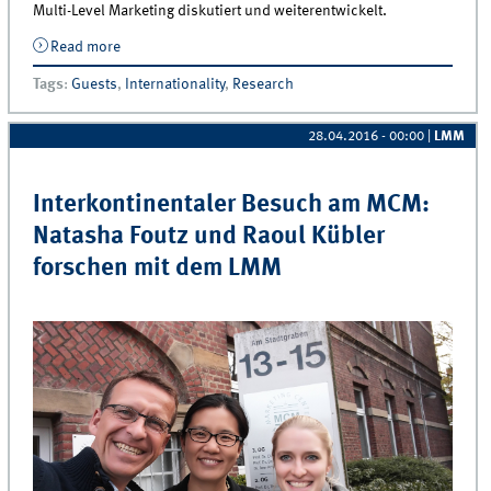
Multi-Level Marketing diskutiert und weiterentwickelt.
Read more
about Anne Coughlan zu Besuch am IfM
Tags
:
Guests
,
Internationality
,
Research
28.04.2016 - 00:00
|
LMM
Interkontinentaler Besuch am MCM:
Natasha Foutz und Raoul Kübler
forschen mit dem LMM