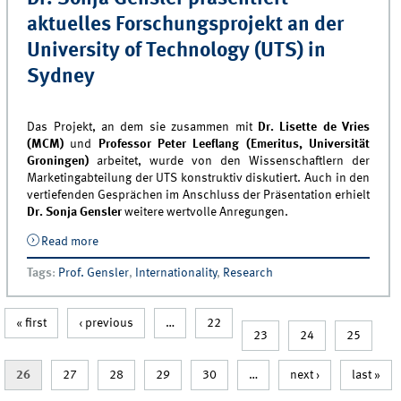
aktuelles Forschungsprojekt an der
University of Technology (UTS) in
Sydney
Das Projekt, an dem sie zusammen mit
Dr. Lisette de Vries
(MCM)
und
Professor Peter Leeflang (Emeritus, Universität
Groningen)
arbeitet, wurde von den Wissenschaftlern der
Marketingabteilung der UTS konstruktiv diskutiert. Auch in den
vertiefenden Gesprächen im Anschluss der Präsentation erhielt
Dr. Sonja Gensler
weitere wertvolle Anregungen.
Read more
about Dr. Sonja Gensler präsentiert aktuelles
Forschungsprojekt an der University of Technology
Tags
:
Prof. Gensler
,
Internationality
,
Research
(UTS) in Sydney
« first
‹ previous
…
22
23
24
25
26
27
28
29
30
…
next ›
last »