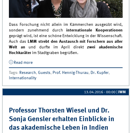
Dass Forschung nicht allein im Kämmerchen ausgeübt wird,
sondern zunehmend durch
internationale Kooperationen
geprägt wird, ist eine schöne Entwicklung in der Wissenschaft.
Auch das
LMM strebt den Austausch mit Forschern aus aller
Welt an
und durfte im April direkt
zwei akademische
Hochkaräter
im Stadtgraben begrüßen.
Read more
about Interkontinentaler Besuch am MCM: Natasha
Foutz und Raoul Kübler forschen mit dem LMM
Tags
:
Research
,
Guests
,
Prof. Hennig-Thurau
,
Dr. Kupfer
,
Internationality
13.04.2016 - 00:00
|
IWM
Professor Thorsten Wiesel und Dr.
Sonja Gensler erhalten Einblicke in
das akademische Leben in Indien