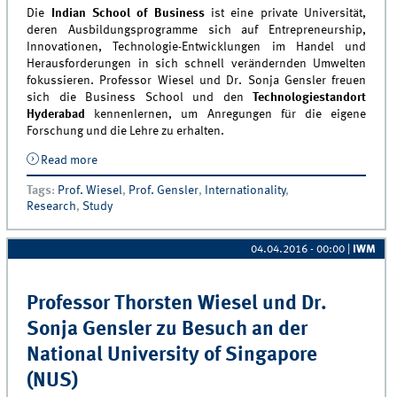
Die
Indian School of Business
ist eine private Universität,
deren Ausbildungsprogramme sich auf Entrepreneurship,
Innovationen, Technologie-Entwicklungen im Handel und
Herausforderungen in sich schnell verändernden Umwelten
fokussieren. Professor Wiesel und Dr. Sonja Gensler freuen
sich die Business School und den
Technologiestandort
Hyderabad
kennenlernen, um Anregungen für die eigene
Forschung und die Lehre zu erhalten.
Read more
about Professor Thorsten Wiesel und Dr. Sonja
Gensler zu Besuch an der Indian School of Business
Tags
:
Prof. Wiesel
,
Prof. Gensler
,
Internationality
,
(ISB)
Research
,
Study
04.04.2016 - 00:00
|
IWM
Professor Thorsten Wiesel und Dr.
Sonja Gensler zu Besuch an der
National University of Singapore
(NUS)