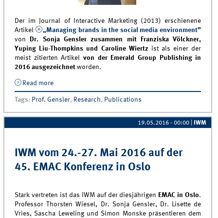
Der im Journal of Interactive Marketing (2013) erschienene
Artikel
„Managing brands in the social media environment
”
von
Dr. Sonja Gensler zusammen mit Franziska Völckner,
Yuping Liu-Thompkins und Caroline Wiertz
ist als einer der
meist zitierten Artikel
von der Emerald Group Publishing in
2016 ausgezeichnet
worden.
Read more
about Artikel von Sonja Gensler ausgezeichnet
Tags
:
Prof. Gensler
,
Research
,
Publications
19.05.2016 - 00:00
|
IWM
IWM vom 24.-27. Mai 2016 auf der
45. EMAC Konferenz in Oslo
Stark vertreten ist das IWM auf der diesjährigen
EMAC in Oslo
.
Professor Thorsten Wiesel, Dr. Sonja Gensler, Dr. Lisette de
Vries, Sascha Leweling und Simon Monske präsentieren dem