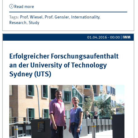
Read more
about Professor Thorsten Wiesel und Dr. Sonja
Gensler zu Besuch an der National University of
Tags
:
Prof. Wiesel
,
Prof. Gensler
,
Internationality
,
Singapore (NUS)
Research
,
Study
01.04.2016 - 00:00
|
IWM
Erfolgreicher Forschungsaufenthalt
an der University of Technology
Sydney (UTS)