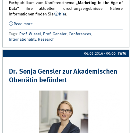
Fachpublikum zum Konferenzthema
„Marketing in the Age of
Data“
ihre aktuellen Forschungsergebnisse. Nähere
Informationen finden Sie
hie
r.
Read more
about IWM vom 24.-27. Mai 2016 auf der 45. EMAC
Konferenz in Oslo
Tags
:
Prof. Wiesel
,
Prof. Gensler
,
Conferences
,
Internationality
,
Research
06.05.2016 - 00:00
|
IWM
Dr. Sonja Gensler zur Akademischen
Oberrätin befördert