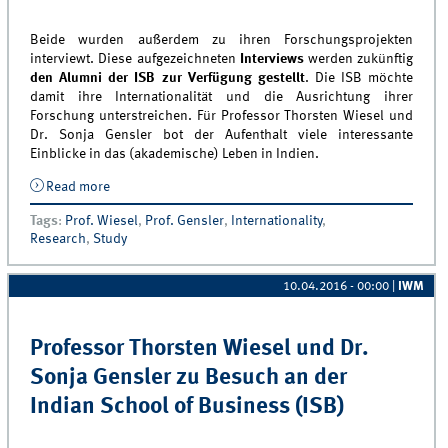
Beide wurden außerdem zu ihren Forschungsprojekten
interviewt. Diese aufgezeichneten
Interviews
werden zukünftig
den Alumni der ISB zur Verfügung gestellt
. Die ISB möchte
damit ihre Internationalität und die Ausrichtung ihrer
Forschung unterstreichen. Für Professor Thorsten Wiesel und
Dr. Sonja Gensler bot der Aufenthalt viele interessante
Einblicke in das (akademische) Leben in Indien.
Read more
about Professor Thorsten Wiesel und Dr. Sonja
Gensler erhalten Einblicke in das akademische Leben
Tags
:
Prof. Wiesel
,
Prof. Gensler
,
Internationality
,
in Indien
Research
,
Study
10.04.2016 - 00:00
|
IWM
Professor Thorsten Wiesel und Dr.
Sonja Gensler zu Besuch an der
Indian School of Business (ISB)