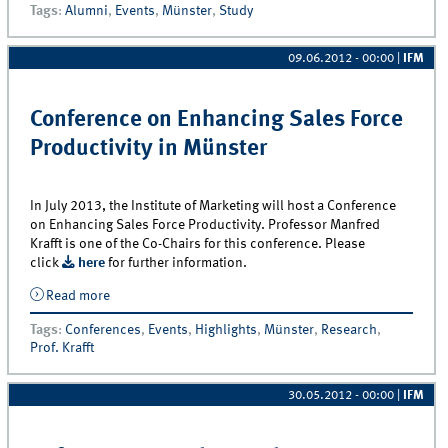
Tags
:
Alumni
,
Events
,
Münster
,
Study
09.06.2012 - 00:00
|
IFM
Conference on Enhancing Sales Force
Productivity in Münster
In July 2013, the Institute of Marketing will host a Conference
on Enhancing Sales Force Productivity. Professor Manfred
Krafft is one of the Co-Chairs for this conference. Please
click
here
for further information.
Read more
about Conference on Enhancing Sales Force
Productivity in Münster
Tags
:
Conferences
,
Events
,
Highlights
,
Münster
,
Research
,
Prof. Krafft
30.05.2012 - 00:00
|
IFM