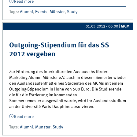
Read more
about Marketing Alumni sucht Spieler für den
diesjährigen Wiwi-Cup
Tags
:
Alumni
,
Events
,
Münster
,
Study
01.03.2012 - 00:00
|
MCM
Outgoing-Stipendium für das SS
2012 vergeben
Zur Förderung des interkulturellen Austauschs fördert
Marketing Alumni Münster e.V. auch in diesem Semester wieder
den Auslandsaufenthalt eines Studenten des MCMs mit einem
Outgoing-Stipendium in Höhe von 500 Euro. Die Studierende,
die für die Förderung im kommenden
Sommersemester ausgewählt wurde, wird ihr Auslandsstudium
an der Université Paris-Dauphine absolvieren.
Read more
about Outgoing-Stipendium für das SS 2012
vergeben
Tags
:
Alumni
,
Münster
,
Study