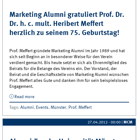
Marketing Alumni gratuliert Prof. Dr.
Dr. h. c. mult. Heribert Meffert
herzlich zu seinem 75. Geburtstag!
Prof. Meffert gründete Marketing Alumni im Jahr 1989 und hat
sich seit Beginn an in besonderer Weise für den Verein
verdient gemacht. Bis heute setzt er sich als Ehrenmitglied des
Beirats für die Belange des Vereins ein. Der Vorstand, der
Beirat und die Geschäftsstelle von Marketing Alumni wünschen
Prof. Meffert alles Gute und danken ihm für sein beispielsloses
Engagement.
Read more
about Marketing Alumni gratuliert Prof. Dr. Dr. h. c.
mult. Heribert Meffert herzlich zu seinem 75.
Tags
:
Alumni
,
Events
,
Münster
,
Prof. Meffert
Geburtstag!
27.04.2012 - 00:00
|
MCM