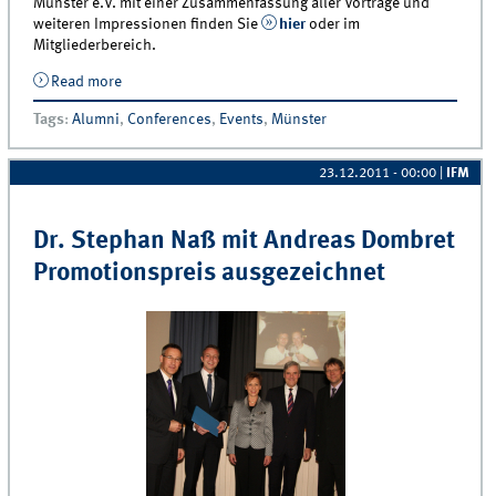
Münster e.V. mit einer Zusammenfassung aller Vorträge und
weiteren Impressionen finden Sie
hier
oder im
Mitgliederbereich.
Read more
about Dokumentation des Symposiums 2011 online!
Tags
:
Alumni
,
Conferences
,
Events
,
Münster
23.12.2011 - 00:00
|
IFM
Dr. Stephan Naß mit Andreas Dombret
Promotionspreis ausgezeichnet