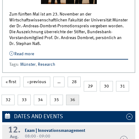
Zum fünften Mal ist am 23. November an der
Wirtschaftswissenschaftlichen Fakultät der Universität Münster
der Dr.-Andreas-Dombret-Promotionspreis vergeben worden.
Die Auszeichnung überreichte der Stifter, Bundesbank-
Vorstandsmitglied Prof. Dr. Andreas Dombret, persönlich an
Dr. Stephan Naß.
Read more
about Dr. Stephan Naß mit Andreas Dombret
Promotionspreis ausgezeichnet
Tags
:
Münster
,
Research
« first
‹ previous
…
28
29
30
31
32
33
34
35
36
DATES AND EVENTS
12.
Exam | Innovationsmanagement
08:00 - 09:00
Aug.