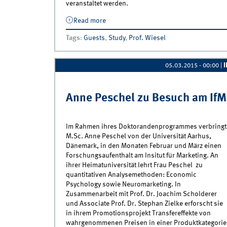
veranstaltet werden.
Read more
about Berichte zu Gastvorträgen im Rah
sofort online einsehbar
Tags
:
Guests
,
Study
,
Prof. Wiesel
05.03.2015 - 00:00
|
Anne Peschel zu Besuch am IfM
Im Rahmen ihres Doktorandenprogrammes verbringt
M.Sc. Anne Peschel von der Universität Aarhus,
Dänemark, in den Monaten Februar und März einen
Forschungsaufenthalt am Insitut für Marketing. An
ihrer Heimatuniversität lehrt Frau Peschel zu
quantitativen Analysemethoden: Economic
Psychology sowie Neuromarketing. In
Zusammenarbeit mit Prof. Dr. Joachim Scholderer
und Associate Prof. Dr. Stephan Zielke erforscht sie
in ihrem Promotionsprojekt Transfereffekte von
wahrgenommenen Preisen in einer Produktkategorie