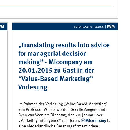
gramm 2015: Kurse &quot;How to Publish&quot; &amp;
WM
IWM
19.01.2015 - 00:00
|
„Translating results into advice
for managerial decision
making” - MIcompany am
20.01.2015 zu Gast in der
“Value-Based Marketing”
Vorlesung
Im Rahmen der Vorlesung „Value-Based Marketing"
von Professor Wiesel werden Geertje Zeegers und
Sven van Veen am Dienstag, den 20. Januar über
„Marketing Intelligence" referieren.
MIcompany
ist
eine niederländische Beratungsfirma mit dem