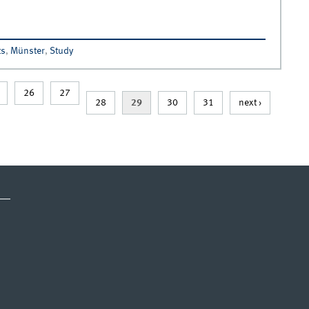
ts
,
Münster
,
Study
26
27
28
29
30
31
next ›