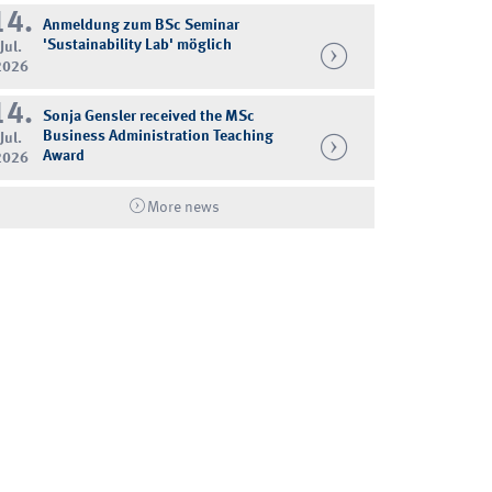
14.
Anmeldung zum BSc Seminar
'Sustainability Lab' möglich
Jul.
2026
14.
Sonja Gensler received the MSc
Business Administration Teaching
Jul.
Award
2026
More news