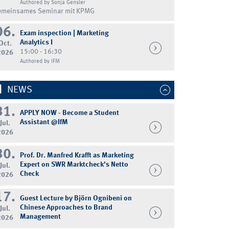
Authored by Sonja Gensler
emeinsames Seminar mit KPMG
06.
Exam inspection | Marketing
Analytics I
Oct.
15:00 - 16:30
2026
Authored by IFM
NEWS
31.
APPLY NOW - Become a Student
Assistant @IfM
Jul.
2026
30.
Prof. Dr. Manfred Krafft as Marketing
Expert on SWR Marktcheck's Netto
Jul.
Check
2026
17.
Guest Lecture by Björn Ognibeni on
Chinese Approaches to Brand
Jul.
Management
2026