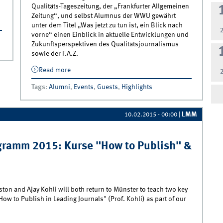
Qualitäts-Tageszeitung, der „Frankfurter Allgemeinen
Zeitung“, und selbst Alumnus der WWU gewährt
unter dem Titel „Was jetzt zu tun ist, ein Blick nach
vorne“ einen Einblick in aktuelle Entwicklungen und
Zukunftsperspektiven des Qualitätsjournalismus
sowie der F.A.Z.
Read more
about Einladung zum Vortrag von Thomas
Lindner (Vorsitzender der Geschäftsführung
Tags
:
Alumni
,
Events
,
Guests
,
Highlights
der FAZ) zur Zukunft der Zeitungs- und
Medienbranche
LMM
10.02.2015 - 00:00
|
gramm 2015: Kurse "How to Publish" &
on and Ajay Kohli will both return to Münster to teach two key
w to Publish in Leading Journals" (Prof. Kohli) as part of our