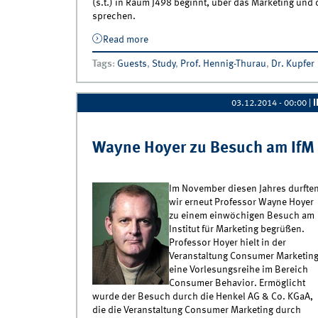
(s.t.) in Raum J498 beginnt, über das Marketing und d
sprechen.
Read more
about Star Wars, Avengers &amp; Pixar
Tags
:
Guests
,
Study
,
Prof. Hennig-Thurau
,
Dr. Kupfer
03.12.2014 - 00:00
|
Wayne Hoyer zu Besuch am IfM
Im November diesen Jahres durfte
wir erneut Professor Wayne Hoyer
zu einem einwöchigen Besuch am
Institut für Marketing begrüßen.
Professor Hoyer hielt in der
Veranstaltung Consumer Marketin
eine Vorlesungsreihe im Bereich
Consumer Behavior. Ermöglicht
wurde der Besuch durch die Henkel AG & Co. KGaA,
die die Veranstaltung Consumer Marketing durch