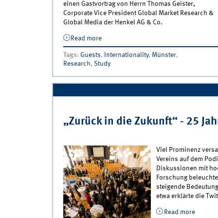
einen Gastvortrag von Herrn Thomas Geister,
Corporate Vice President Global Market Research &
Global Media der Henkel AG & Co.
Read more
about Wayne Hoyer zu Besuch am IfM
Tags
:
Guests
,
Internationality
,
Münster
,
Research
,
Study
„Zurück in die Zukunft“ - 25 Ja
Viel Prominenz vers
Vereins auf dem Pod
Diskussionen mit ho
Forschung beleuchtet
steigende Bedeutung
etwa erklärte die Twi
Read more
about „