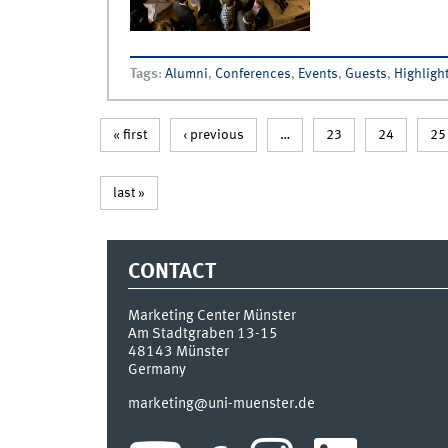
Tags
:
Alumni
,
Conferences
,
Events
,
Guests
,
Highligh
« first
‹ previous
…
23
24
25
last »
CONTACT
Marketing Center Münster
Am Stadtgraben 13-15
48143
Münster
Germany
marketing@uni-muenster.de