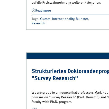
auf die Preiswahrnehmung weiterer Kategorien.
Read more
about Anne Peschel zu Besuch am IfM
Tags
:
Guests
,
Internationality
,
Münster
,
Research
Strukturiertes Doktorandenpro
"Survey Research"
We are proud to announce that professors Mark Houst
courses on "Survey Research" (Prof. Houston) and "Ho
faculty-wide Ph.D. program.