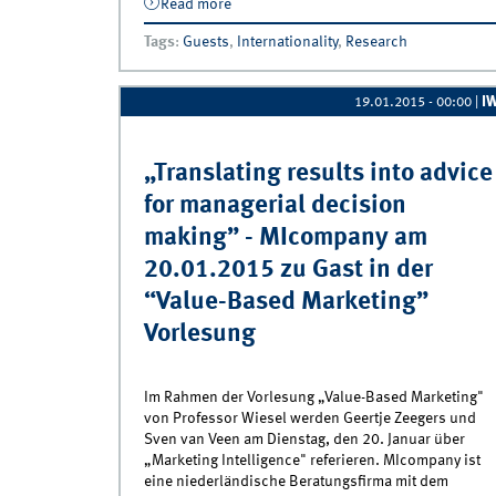
Read more
about Strukturiertes Doktorandenpro
&quot;Survey Research&quot;
Tags
:
Guests
,
Internationality
,
Research
I
19.01.2015 - 00:00
|
„Translating results into advice
for managerial decision
making” - MIcompany am
20.01.2015 zu Gast in der
“Value-Based Marketing”
Vorlesung
Im Rahmen der Vorlesung „Value-Based Marketing"
von Professor Wiesel werden Geertje Zeegers und
Sven van Veen am Dienstag, den 20. Januar über
„Marketing Intelligence" referieren. MIcompany ist
eine niederländische Beratungsfirma mit dem