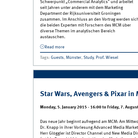
Schwerpunkt „Commercial Analytics" und arbeitet
seit Jahren unter anderem mit dem Marketing
Department der Rijksuniversiteit Groningen
zusammen. Im Anschluss an den Vortrag werden sic
die beiden Experten mit Forschern des MCM über
diverse Themen im analytischen Bereich
austauschen.
Read more
about „Translating results into advice f
managerial decision making” - MIcomp
Tags
:
Guests
,
Münster
,
Study
,
Prof. Wiesel
am 20.01.2015 zu Gast in der “Value-B
Marketing” Vorlesung
Star Wars, Avengers & Pixar in
Monday, 5. January 2015 - 16:00
to
Friday, 7. Augus
Das neue Jahr beginnt aufregend am MCM: Am Mittwo
Dr. Knapp in ihrer Vorlesung Advanced Media Marke
Herr Glöggler ist Director Channel und New Media Dis