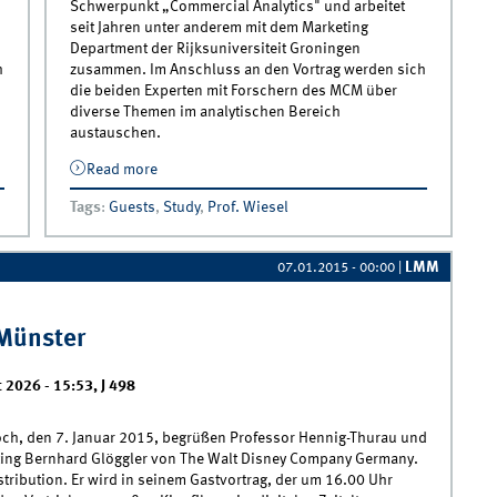
Schwerpunkt „Commercial Analytics" und arbeitet
seit Jahren unter anderem mit dem Marketing
Department der Rijksuniversiteit Groningen
h
zusammen. Im Anschluss an den Vortrag werden sich
die beiden Experten mit Forschern des MCM über
diverse Themen im analytischen Bereich
austauschen.
or
Read more
about „Translating results into advice for
any
managerial decision making” - MIcompany
Tags
:
Guests
,
Study
,
Prof. Wiesel
ased
am 20.01.2015 zu Gast in der “Value-Based
Marketing” Vorlesung
LMM
07.01.2015 - 00:00
|
 Münster
t 2026 - 15:53
,
J 498
ch, den 7. Januar 2015, begrüßen Professor Hennig-Thurau und
ting Bernhard Glöggler von The Walt Disney Company Germany.
tribution. Er wird in seinem Gastvortrag, der um 16.00 Uhr