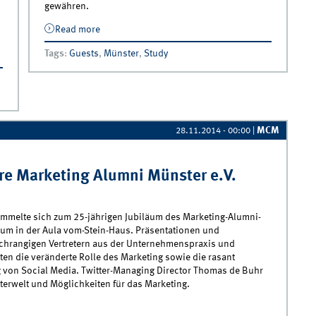
gewähren.
Read more
about Gastvorträge im Rahmen der
Veranstaltung „Direct Marketing“
Tags
:
Guests
,
Münster
,
Study
MCM
28.11.2014 - 00:00
|
hre Marketing Alumni Münster e.V.
ammelte sich zum 25-jährigen Jubiläum des Marketing-Alumni-
ium in der Aula vom-Stein-Haus. Präsentationen und
chrangigen Vertretern aus der Unternehmenspraxis und
en die veränderte Rolle des Marketing sowie die rasant
 von Social Media. Twitter-Managing Director Thomas de Buhr
tterwelt und Möglichkeiten für das Marketing.
Zurück in die Zukunft“ - 25 Jahre Marketing Alumni Münster e.V.