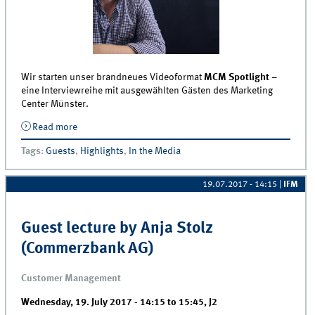
Wir starten unser brandneues Videoformat
MCM Spotlight
–
eine Interviewreihe mit ausgewählten Gästen des Marketing
Center Münster.
Read more
about Gedankenfutter aus Münster: MCM startet das
neue Videoformat MCM Spotlight
Tags
:
Guests
,
Highlights
,
In the Media
19.07.2017 - 14:15
|
IFM
Guest lecture by Anja Stolz
(Commerzbank AG)
Customer Management
Wednesday, 19. July 2017 -
14:15
to
15:45
,
J2