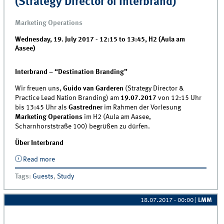
(Strategy Director of Interbrand)
Marketing Operations
Wednesday, 19. July 2017 -
12:15
to
13:45
,
H2 (Aula am
Aasee)
Interbrand – “Destination Branding”
Wir freuen uns,
Guido van Garderen
(Strategy Director &
Practice Lead Nation Branding) am
19.07.2017
von 12:15 Uhr
bis 13:45 Uhr als
Gastredner
im Rahmen der Vorlesung
Marketing Operations
im H2 (Aula am Aasee,
Scharnhorststraße 100) begrüßen zu dürfen.
Über Interbrand
Read more
about Guest Lecture by Guido van Garderen (Strategy
Director of Interbrand)
Tags
:
Guests
,
Study
18.07.2017 - 00:00
|
LMM