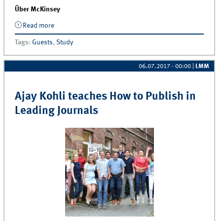
Über McKinsey
Read more
about Guest lecture by Dr. Lars Fiedler (McKinsey
&amp; Company), Daniel Hagemeier (4tree) and Dr.
Tags
:
Guests
,
Study
Kirsten Blacha (McKinsey &amp; Company)
06.07.2017 - 00:00
|
LMM
Ajay Kohli teaches How to Publish in
Leading Journals