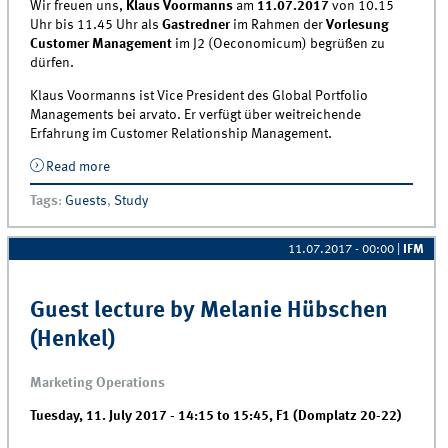
Wir freuen uns,
Klaus Voormanns
am
11.07.2017
von 10.15
Uhr bis 11.45 Uhr als
Gastredner
im Rahmen der
Vorlesung
Customer Management
im J2 (Oeconomicum) begrüßen zu
dürfen.
Klaus Voormanns ist Vice President des Global Portfolio
Managements bei arvato. Er verfügt über weitreichende
Erfahrung im Customer Relationship Management.
Read more
about Gastvortrag von Klaus Voormanns (Vice
President Global Portfolio Management arvato CRM
Tags
:
Guests
,
Study
Solutions)
11.07.2017 - 00:00
|
IFM
Guest lecture by Melanie Hübschen
(Henkel)
Marketing Operations
Tuesday, 11. July 2017 -
14:15
to
15:45
,
F1 (Domplatz 20-22)