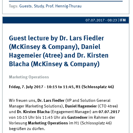
Innovationsmanagement
Tags
:
Guests
,
Study
,
Prof. Hennig-Thurau
07.07.2017 - 08:23
|
IFM
Guest lecture by Dr. Lars Fiedler
(McKinsey & Company), Daniel
Hagemeier (4tree) and Dr. Kirsten
Blacha (McKinsey & Company)
Marketing Operations
Friday, 7. July 2017 -
10:15
to
11:45
,
H1 (Schlossplatz 46)
Wir freuen uns,
Dr. Lars Fiedler
(VP and Solution General
Manager Marketing Solutions),
Daniel Hagemeier
(CTO 4tree)
und
Dr. Kirsten Blacha
(Engagement Manager) am
07.07.2017
von 10:15 Uhr bis 11:45 Uhr als
Gastredner
im Rahmen der
Vorlesung
Marketing Operations
im H1 (Schlossplatz 46)
begrüßen zu dürfen.