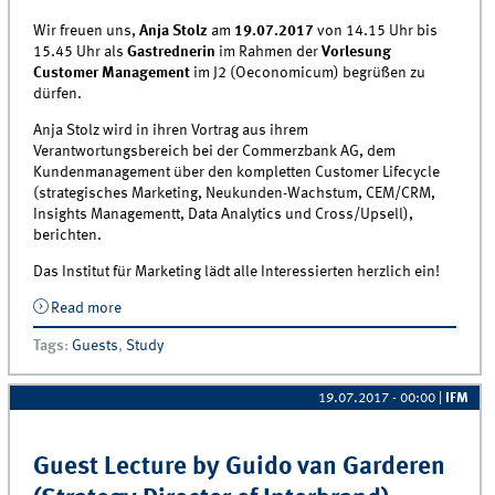
Wir freuen uns,
Anja Stolz
am
19.07.2017
von 14.15 Uhr bis
15.45 Uhr als
Gastrednerin
im Rahmen der
Vorlesung
Customer Management
im J2 (Oeconomicum) begrüßen zu
dürfen.
Anja Stolz wird in ihren Vortrag aus ihrem
Verantwortungsbereich bei der Commerzbank AG, dem
Kundenmanagement über den kompletten Customer Lifecycle
(strategisches Marketing, Neukunden-Wachstum, CEM/CRM,
Insights Managementt, Data Analytics und Cross/Upsell),
berichten.
Das Institut für Marketing lädt alle Interessierten herzlich ein!
Read more
about Guest lecture by Anja Stolz (Commerzbank AG)
Tags
:
Guests
,
Study
19.07.2017 - 00:00
|
IFM
Guest Lecture by Guido van Garderen