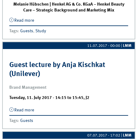
Melanie Hübschen | Henkel AG & Co. KGaA – Henkel Beauty
Care – Strategic Background and Marketing Mix
Read more
about Guest lecture by Melanie Hübschen (Henkel)
Tags
:
Guests
,
Study
11.07.2017 - 00:00
|
LMM
Guest lecture by Anja Kischkat
(Unilever)
Brand Management
Tuesday, 11. July 2017 -
14:15
to
15:45
,
J2
Read more
about Guest lecture by Anja Kischkat (Unilever)
Tags
:
Guests
07.07.2017 - 17:02
|
LMM