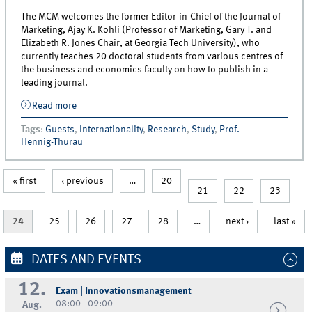
The MCM welcomes the former Editor-in-Chief of the Journal of
Marketing, Ajay K. Kohli (Professor of Marketing, Gary T. and
Elizabeth R. Jones Chair, at Georgia Tech University), who
currently teaches 20 doctoral students from various centres of
the business and economics faculty on how to publish in a
leading journal.
Read more
about Ajay Kohli teaches How to Publish in Leading
Journals
Tags
:
Guests
,
Internationality
,
Research
,
Study
,
Prof.
Hennig-Thurau
« first
‹ previous
…
20
21
22
23
24
25
26
27
28
…
next ›
last »
DATES AND EVENTS
12.
Exam | Innovationsmanagement
08:00 - 09:00
Aug.