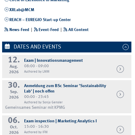
XRLab@MCM
REACH – EUREGIO Start-up Center
News-Feed
|
Event-Feed
|
All Content
DATES AND EVENTS
12.
Exam | Innovationsmanagement
08:00 - 09:00
Aug.
2026
Authored by LMM
30.
Anmeldung zum BSc Seminar 'Sustainability
Lab' | noch offen
Sep.
00:00 - 23:45
2026
Authored by Sonja Gensler
Gemeinsames Seminar mit KPMG
06.
Exam inspection | Marketing Analytics I
15:00 - 16:30
Oct.
2026
Authored by IFM