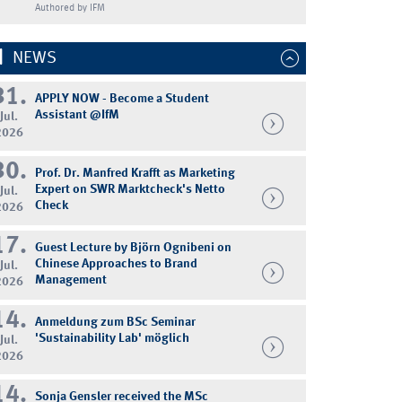
Authored by IFM
NEWS
31.
APPLY NOW - Become a Student
Assistant @IfM
Jul.
2026
30.
Prof. Dr. Manfred Krafft as Marketing
Expert on SWR Marktcheck's Netto
Jul.
Check
2026
17.
Guest Lecture by Björn Ognibeni on
Chinese Approaches to Brand
Jul.
Management
2026
14.
Anmeldung zum BSc Seminar
'Sustainability Lab' möglich
Jul.
2026
14.
Sonja Gensler received the MSc