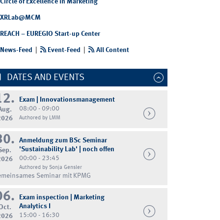
Circle of Excellence in Marketing
XRLab@MCM
REACH – EUREGIO Start-up Center
News-Feed
|
Event-Feed
|
All Content
DATES AND EVENTS
12.
Exam | Innovationsmanagement
08:00 - 09:00
Aug.
2026
Authored by LMM
30.
Anmeldung zum BSc Seminar
'Sustainability Lab' | noch offen
Sep.
00:00 - 23:45
2026
Authored by Sonja Gensler
emeinsames Seminar mit KPMG
06.
Exam inspection | Marketing
Analytics I
Oct.
15:00 - 16:30
2026