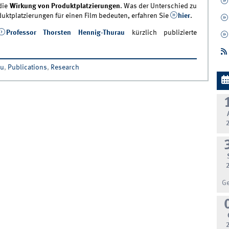
die
Wirkung von Produktplatzierungen
. Was der Unterschied zu
uktplatzierungen für einen Film bedeuten, erfahren Sie
hier
.
Professor Thorsten Hennig-Thurau
kürzlich publizierte
au
,
Publications
,
Research
G