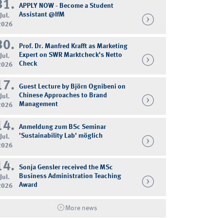
31.
APPLY NOW - Become a Student
Assistant @IfM
Jul.
2026
30.
Prof. Dr. Manfred Krafft as Marketing
Expert on SWR Marktcheck's Netto
Jul.
Check
2026
17.
Guest Lecture by Björn Ognibeni on
Chinese Approaches to Brand
Jul.
Management
2026
14.
Anmeldung zum BSc Seminar
'Sustainability Lab' möglich
Jul.
2026
14.
Sonja Gensler received the MSc
Business Administration Teaching
Jul.
Award
2026
More news