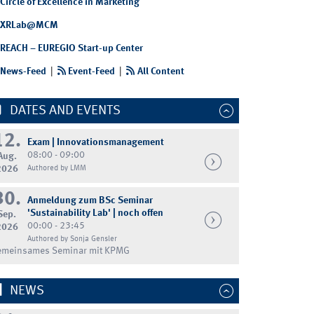
Circle of Excellence in Marketing
XRLab@MCM
REACH – EUREGIO Start-up Center
News-Feed
|
Event-Feed
|
All Content
DATES AND EVENTS
12.
Exam | Innovationsmanagement
08:00 - 09:00
Aug.
2026
Authored by LMM
30.
Anmeldung zum BSc Seminar
'Sustainability Lab' | noch offen
Sep.
00:00 - 23:45
2026
Authored by Sonja Gensler
emeinsames Seminar mit KPMG
NEWS