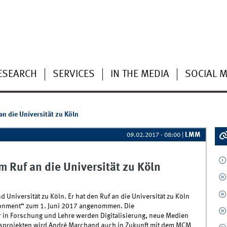
ESEARCH
SERVICES
IN THE MEDIA
SOCIAL M
n die Universität zu Köln
LMM
09.02.2017 - 08:00
|
 Ruf an die Universität zu Köln
 Universität zu Köln. Er hat den Ruf an die Universität zu Köln
ironment“ zum 1. Juni 2017 angenommen. Die
in Forschung und Lehre werden Digitalisierung, neue Medien
gsprojekten wird André Marchand auch in Zukunft mit dem MCM