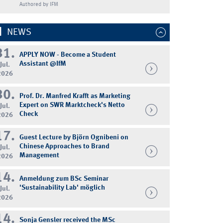
Authored by IFM
NEWS
31.
APPLY NOW - Become a Student
Assistant @IfM
Jul.
2026
30.
Prof. Dr. Manfred Krafft as Marketing
Expert on SWR Marktcheck's Netto
Jul.
Check
2026
17.
Guest Lecture by Björn Ognibeni on
Chinese Approaches to Brand
Jul.
Management
2026
14.
Anmeldung zum BSc Seminar
'Sustainability Lab' möglich
Jul.
2026
14.
Sonja Gensler received the MSc