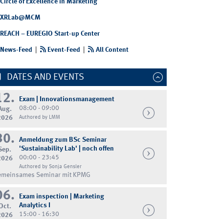
Circle of Excellence in Marketing
XRLab@MCM
REACH – EUREGIO Start-up Center
News-Feed
|
Event-Feed
|
All Content
DATES AND EVENTS
12.
Exam | Innovationsmanagement
08:00 - 09:00
Aug.
2026
Authored by LMM
30.
Anmeldung zum BSc Seminar
'Sustainability Lab' | noch offen
Sep.
00:00 - 23:45
2026
Authored by Sonja Gensler
emeinsames Seminar mit KPMG
06.
Exam inspection | Marketing
Analytics I
Oct.
15:00 - 16:30
2026