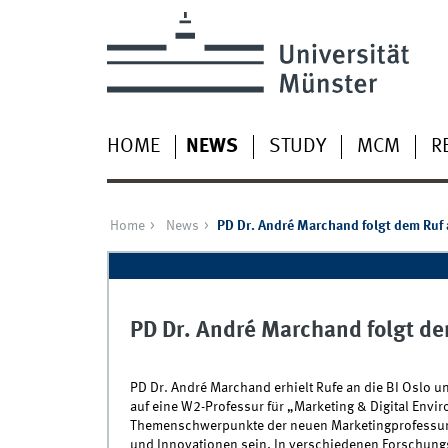
HOME
NEWS
STUDY
MCM
R
Home
News
PD Dr. André Marchand folgt dem Ruf a
PD Dr. André Marchand folgt dem
PD
Dr
.
André
Marchand erhielt Rufe an die BI Oslo und
auf eine W2-Professur für „Marketing & Digital Env
Themenschwerpunkte der neuen Marketingprofessur 
und Innovationen sein. In verschiedenen Forschun