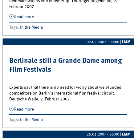
dem Nachwuchs von einem Flop. Thüringer Allgemeine, 9.
Februar 2007
Read more
about Der unterirdische Obermaier
Tags
:
In the Media
02.02.2007 - 00:00
|
LMM
Berlinale still a Grande Dame among
Film Festivals
Experts say that there is no need for worry about well-funded
competitors on Berlin's international film festival circuit.
Deutsche Welle, 2. Februar 2007
Read more
about Berlinale still a Grande Dame among Film
Festivals
Tags
:
In the Media
25.01.2007 - 00:00
|
LMM