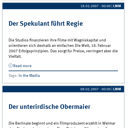
18.02.2007 - 00:00
|
LMM
Der Spekulant führt Regie
Die Studios finanzieren ihre Filme mit Wagniskapital und
orientieren sich deshalb an einfachen Die Welt, 18. Februar
2007 Erfolgsprinzipien. Das sorgt für Preise, verringert aber die
Vielfalt.
Read more
about Der Spekulant führt Regie
Tags
:
In the Media
09.02.2007 - 00:00
|
LMM
Der unterirdische Obermaier
Die Berlinale beginnt und ein Filmproduzent erzählt in Weimar