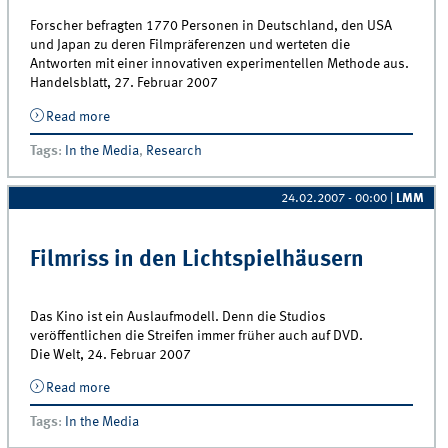
Forscher befragten 1770 Personen in Deutschland, den USA
und Japan zu deren Filmpräferenzen und werteten die
Antworten mit einer innovativen experimentellen Methode aus.
Handelsblatt, 27. Februar 2007
Read more
about Gibt es optimale Verkaufsfenster für Kino, Kauf-
DVD und Verleih?
Tags
:
In the Media
,
Research
24.02.2007 - 00:00
|
LMM
Filmriss in den Lichtspielhäusern
Das Kino ist ein Auslaufmodell. Denn die Studios
veröffentlichen die Streifen immer früher auch auf DVD.
Die Welt, 24. Februar 2007
Read more
about Filmriss in den Lichtspielhäusern
Tags
:
In the Media