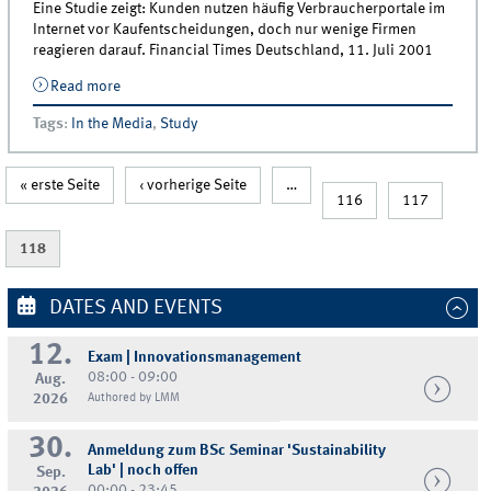
Eine Studie zeigt: Kunden nutzen häufig Verbraucherportale im
Internet vor Kaufentscheidungen, doch nur wenige Firmen
reagieren darauf. Financial Times Deutschland, 11. Juli 2001
Read more
about Schnell mal schauen, was sich lohnt
Tags
:
In the Media
,
Study
Pages
« erste Seite
‹ vorherige Seite
…
116
117
118
DATES AND EVENTS
12.
Exam | Innovationsmanagement
08:00 - 09:00
Aug.
2026
Authored by LMM
30.
Anmeldung zum BSc Seminar 'Sustainability
Lab' | noch offen
Sep.
00:00 - 23:45