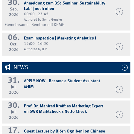
30.
Anmeldung zum BSc Seminar 'Sustainability
Lab' | noch offen
Sep.
00:00 - 23:45
2026
Authored by Sonja Gensler
Gemeinsames Seminar mit KPMG
06.
Exam inspection | Marketing Analytics I
15:00 - 16:30
Oct.
2026
Authored by IFM
NEWS
31.
APPLY NOW - Become a Student Assistant
@IfM
Jul.
2026
30.
Prof. Dr. Manfred Krafft as Marketing Expert
on SWR Marktcheck's Netto Check
Jul.
2026
17.
Guest Lecture by Björn Ognibeni on Chinese