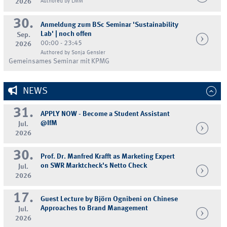
2026
Authored by LMM
30.
Anmeldung zum BSc Seminar 'Sustainability
Lab' | noch offen
Sep.
00:00 - 23:45
2026
Authored by Sonja Gensler
Gemeinsames Seminar mit KPMG
NEWS
31.
APPLY NOW - Become a Student Assistant
@IfM
Jul.
2026
30.
Prof. Dr. Manfred Krafft as Marketing Expert
on SWR Marktcheck's Netto Check
Jul.
2026
17.
Guest Lecture by Björn Ognibeni on Chinese
Approaches to Brand Management
Jul.
2026