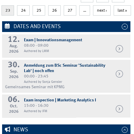
23
24
25
26
27
…
next ›
last »
DATES AND EVENTS
12.
Exam | Innovationsmanagement
08:00 - 09:00
Aug.
2026
Authored by LMM
30.
Anmeldung zum BSc Seminar 'Sustainability
Lab' | noch offen
Sep.
00:00 - 23:45
2026
Authored by Sonja Gensler
Gemeinsames Seminar mit KPMG
06.
Exam inspection | Marketing Analytics I
15:00 - 16:30
Oct.
2026
Authored by IFM
NEWS