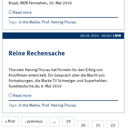
Royal, MDR Fernsehen, 20. Mai 2010
Read more
about Er kennt die Formel: Professor Thorsten
Hennig-Thurau
Tags
:
In the Media
,
Prof. Hennig-Thurau
08.05.2010 - 00:00
|
LMM
Reine Rechensache
Thorsten Hennig-Thurau hat Formeln für den Erfolg von
Kinofilmen entwickelt. Ein Gespräch über die Macht von
Fortsetzungen, die Marke Til Schweiger und Superhelden.
Sueddeutsche.de, 8. Mai 2010
Read more
about Reine Rechensache
Tags
:
In the Media
,
Prof. Hennig-Thurau
Pages
« first
‹ previous
…
19
20
21
22