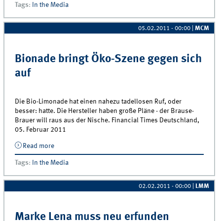
Tags
:
In the Media
05.02.2011 - 00:00
|
MCM
Bionade bringt Öko-Szene gegen sich
auf
Die Bio-Limonade hat einen nahezu tadellosen Ruf, oder
besser: hatte. Die Hersteller haben große Pläne - der Brause-
Brauer will raus aus der Nische. Financial Times Deutschland,
05. Februar 2011
Read more
about Bionade bringt Öko-Szene gegen sich auf
Tags
:
In the Media
02.02.2011 - 00:00
|
LMM
Marke Lena muss neu erfunden