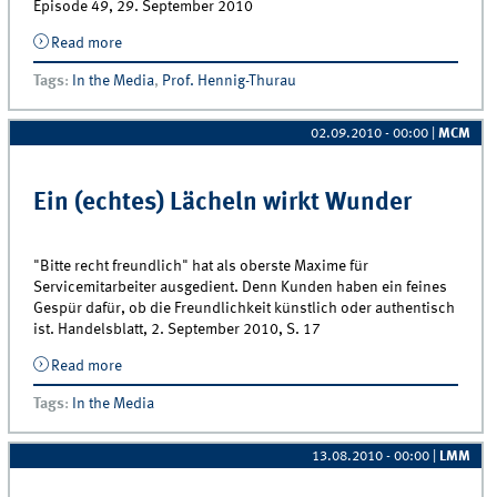
Episode 49, 29. September 2010
Read more
about Thorsten Hennig-Thurau on the changing face
of marketing
Tags
:
In the Media
,
Prof. Hennig-Thurau
02.09.2010 - 00:00
|
MCM
Ein (echtes) Lächeln wirkt Wunder
"Bitte recht freundlich" hat als oberste Maxime für
Servicemitarbeiter ausgedient. Denn Kunden haben ein feines
Gespür dafür, ob die Freundlichkeit künstlich oder authentisch
ist. Handelsblatt, 2. September 2010, S. 17
Read more
about Ein (echtes) Lächeln wirkt Wunder
Tags
:
In the Media
13.08.2010 - 00:00
|
LMM