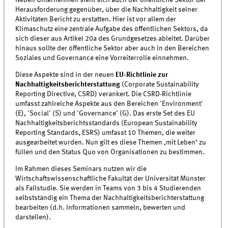
Neben Unternehmen sieht sich auch der öffentliche Sektor der
Herausforderung gegenüber, über die Nachhaltigkeit seiner
Aktivitäten Bericht zu erstatten. Hier ist vor allem der
Klimaschutz eine zentrale Aufgabe des öffentlichen Sektors, da
sich dieser aus Artikel 20a des Grundgesetzes ableitet. Darüber
hinaus sollte der öffentliche Sektor aber auch in den Bereichen
Soziales und Governance eine Vorreiterrolle einnehmen.
Diese Aspekte sind in der neuen
EU-Richtlinie zur
Nachhaltigkeitsberichterstattung
(Corporate Sustainability
Reporting Directive, CSRD) verankert. Die CSRD-Richtlinie
umfasst zahlreiche Aspekte aus den Bereichen 'Environment'
(E), 'Social' (S) und 'Governance' (G). Das erste Set des EU
Nachhaltigkeitsberichtsstandards (European Sustainability
Reporting Standards, ESRS) umfasst 10 Themen, die weiter
ausgearbeitet wurden. Nun gilt es diese Themen ‚mit Leben‘ zu
füllen und den Status Quo von Organisationen zu bestimmen.
Im Rahmen dieses Seminars nutzen wir die
Wirtschaftswissenschaftliche Fakultät der Universität Münster
als Fallstudie. Sie werden in Teams von 3 bis 4 Studierenden
selbstständig ein Thema der Nachhaltigkeitsberichterstattung
bearbeiten (d.h. Informationen sammeln, bewerten und
darstellen).