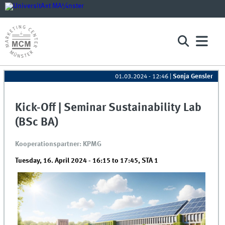
01.03.2024 - 12:46
|
Sonja Gensler
Kick-Off | Seminar Sustainability Lab
(BSc BA)
Kooperationspartner: KPMG
Tuesday, 16. April 2024 -
16:15
to
17:45
,
STA 1