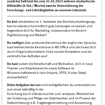
zunächst befristet bis zum 31.03.2023 mehrere studentische
Hilfskräfte (6 Std./ Woche) zwecks Unterstützung der
Forschungs- und Lehrtätigkeiten an unserem Lehrstuhl.
Du bist
mindestens im 3. Semester des Bachelorstudiengangs,
kannst überdurchschnittlich gute Leistungen vorweisen und
begeisterst dich für Marketing, insbesondere im Bereich
Digitalisierung und Medien?
Du verfügst
über profunde Kenntnisse der englischen Sprache,
hast weitreichende Kenntnisse in MS Office und zeichnest dich
durch Organisationstalent, hohe soziale Kompetenz und ein
verbindliches Auftreten aus?
Du hast
zudem die Bereitschaft und Motivation, dich in neue
Themen und Arbeitsbereiche sowie Software im
Wissenschaftsbereich (wie Unipark, SPSS, R oder Stata)
einzuarbeiten?
Deine Aufgaben bei uns
sind breitgefächert: du unterstützt uns
zum einen tatkräftig in der
Forschung durch Literatursuchen und -analysen, Mitarbeit bei
der Erstellung und Pflege von Datenbanken und im Prozess der
Datenerhebung (z.B. Fragebogenerstellung und Auswertung,