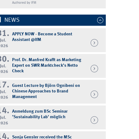
Authored by IFM
NEWS
31.
APPLY NOW - Become a Student
Assistant @IfM
Jul.
2026
30.
Prof. Dr. Manfred Krafft as Marketing
Expert on SWR Marktcheck's Netto
Jul.
Check
2026
17.
Guest Lecture by Björn Ognibeni on
Chinese Approaches to Brand
Jul.
Management
2026
14.
Anmeldung zum BSc Seminar
'Sustainability Lab' möglich
Jul.
2026
14.
Sonja Gensler received the MSc