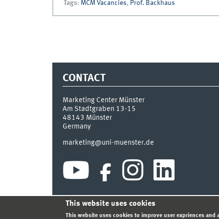
Tags
:
MCM Vacancies
,
Prof. Backhaus
CONTACT
Marketing Center Münster
Am Stadtgraben 13-15
48143
Münster
Germany
marketing@uni-muenster.de
This website uses cookies
INDEX
SITEMAP
LOGIN
LEGAL NOTICE
PRIVA
This website uses cookies to improve user expriences and a