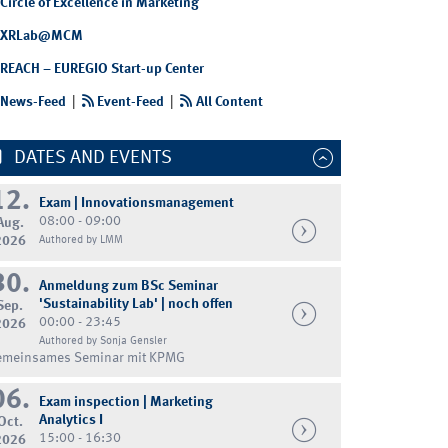
Circle of Excellence in Marketing
XRLab@MCM
REACH – EUREGIO Start-up Center
News-Feed
|
Event-Feed
|
All Content
DATES AND EVENTS
12.
Exam | Innovationsmanagement
08:00 - 09:00
Aug.
2026
Authored by LMM
30.
Anmeldung zum BSc Seminar
'Sustainability Lab' | noch offen
Sep.
00:00 - 23:45
2026
Authored by Sonja Gensler
emeinsames Seminar mit KPMG
06.
Exam inspection | Marketing
Analytics I
Oct.
15:00 - 16:30
2026