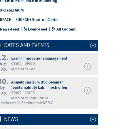
Circle of Excellence in Marketing
XRLab@MCM
REACH – EUREGIO Start-up Center
News-Feed
|
Event-Feed
|
All Content
DATES AND EVENTS
12.
Exam | Innovationsmanagement
08:00 - 09:00
Aug.
2026
Authored by LMM
30.
Anmeldung zum BSc Seminar
'Sustainability Lab' | noch offen
Sep.
00:00 - 23:45
2026
Authored by Sonja Gensler
emeinsames Seminar mit KPMG
NEWS