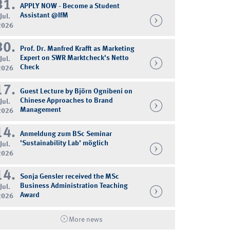
31.
APPLY NOW - Become a Student
Assistant @IfM
Jul.
2026
30.
Prof. Dr. Manfred Krafft as Marketing
Expert on SWR Marktcheck's Netto
Jul.
Check
2026
17.
Guest Lecture by Björn Ognibeni on
Chinese Approaches to Brand
Jul.
Management
2026
14.
Anmeldung zum BSc Seminar
'Sustainability Lab' möglich
Jul.
2026
14.
Sonja Gensler received the MSc
Business Administration Teaching
Jul.
Award
2026
More news