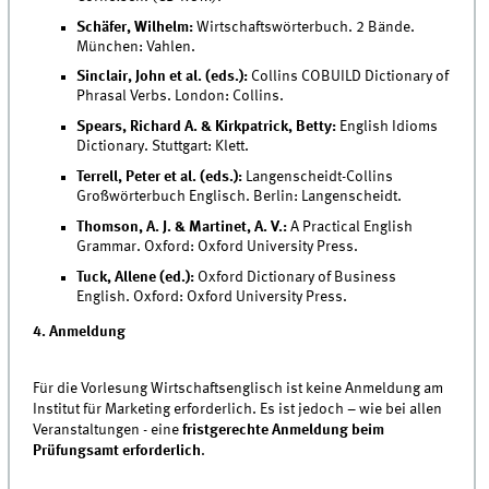
Schäfer, Wilhelm:
Wirtschaftswörterbuch. 2 Bände.
München: Vahlen.
Sinclair, John et al. (eds.):
Collins COBUILD Dictionary of
Phrasal Verbs. London: Collins.
Spears, Richard A. & Kirkpatrick, Betty:
English Idioms
Dictionary. Stuttgart: Klett.
Terrell, Peter et al. (eds.):
Langenscheidt-Collins
Großwörterbuch Englisch. Berlin: Langenscheidt.
Thomson, A. J. & Martinet, A. V.:
A Practical English
Grammar. Oxford: Oxford University Press.
Tuck, Allene (ed.):
Oxford Dictionary of Business
English. Oxford: Oxford University Press.
4. Anmeldung
Für die Vorlesung Wirtschaftsenglisch ist keine Anmeldung am
Institut für Marketing erforderlich. Es ist jedoch – wie bei allen
Veranstaltungen - eine
fristgerechte Anmeldung beim
Prüfungsamt erforderlich
.