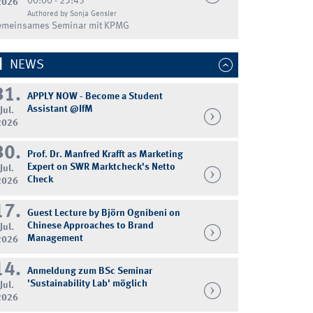
00:00 - 23:45
2026
Authored by Sonja Gensler
emeinsames Seminar mit KPMG
NEWS
31.
APPLY NOW - Become a Student
Assistant @IfM
Jul.
2026
30.
Prof. Dr. Manfred Krafft as Marketing
Expert on SWR Marktcheck's Netto
Jul.
Check
2026
17.
Guest Lecture by Björn Ognibeni on
Chinese Approaches to Brand
Jul.
Management
2026
14.
Anmeldung zum BSc Seminar
'Sustainability Lab' möglich
Jul.
2026