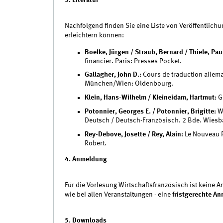
Nachfolgend finden Sie eine Liste von Veröffentlich
erleichtern können:
Boelke, Jürgen / Straub, Bernard / Thiele, Pau
financier. Paris: Presses Pocket.
Gallagher, John D.:
Cours de traduction allema
München/Wien: Oldenbourg.
Klein, Hans-Wilhelm / Kleineidam, Hartmut:
Gr
Potonnier, Georges E. / Potonnier, Brigitte:
Wö
Deutsch / Deutsch-Französisch. 2 Bde. Wiesb
Rey-Debove, Josette / Rey, Alain:
Le Nouveau Pe
Robert.
4. Anmeldung
Für die Vorlesung Wirtschaftsfranzösisch ist keine An
wie bei allen Veranstaltungen - eine
fristgerechte A
5. Downloads