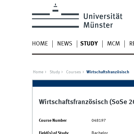
HOME
NEWS
STUDY
MCM
R
Home
Study
Courses
Wirtschaftsfranzösisch
Wirtschaftsfranzösisch (SoSe 2
Course Number
048197
Field(s) of Study
Bachelor