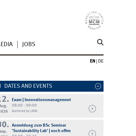
MEDIA
JOBS
EN
DE
DATES AND EVENTS
12.
Exam | Innovationsmanagement
08:00 - 09:00
Aug.
2026
Authored by LMM
30.
Anmeldung zum BSc Seminar
'Sustainability Lab' | noch offen
Sep.