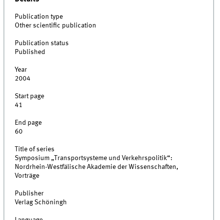
Publication type
Other scientific publication
Publication status
Published
Year
2004
Start page
41
End page
60
Title of series
Symposium „Transportsysteme und Verkehrspolitik“:
Nordrhein-Westfälische Akademie der Wissenschaften,
Vorträge
Publisher
Verlag Schöningh