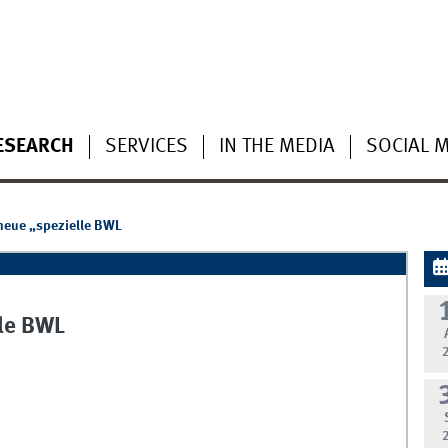
ESEARCH
SERVICES
IN THE MEDIA
SOCIAL 
 neue „spezielle BWL
lle BWL