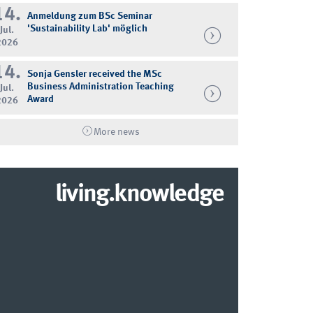
14.
Anmeldung zum BSc Seminar
'Sustainability Lab' möglich
Jul.
2026
14.
Sonja Gensler received the MSc
Business Administration Teaching
Jul.
Award
2026
More news
living.knowledge