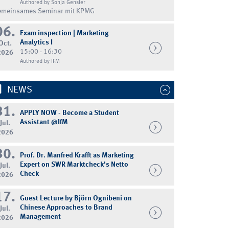
Authored by Sonja Gensler
emeinsames Seminar mit KPMG
06.
Exam inspection | Marketing
Analytics I
Oct.
15:00 - 16:30
2026
Authored by IFM
NEWS
31.
APPLY NOW - Become a Student
Assistant @IfM
Jul.
2026
30.
Prof. Dr. Manfred Krafft as Marketing
Expert on SWR Marktcheck's Netto
Jul.
Check
2026
17.
Guest Lecture by Björn Ognibeni on
Chinese Approaches to Brand
Jul.
Management
2026