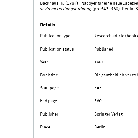
Backhaus, K. (1984). Plädoyer für eine neue „spezie
sozialen Leistungsordnung
(pp. 543–560). Berlin: S
Details
Publication type
Research article (book 
Publication status
Published
Year
1984
Book title
Die ganzheitlich-verst
Start page
543
End page
560
Publisher
Springer Verlag
Place
Berlin