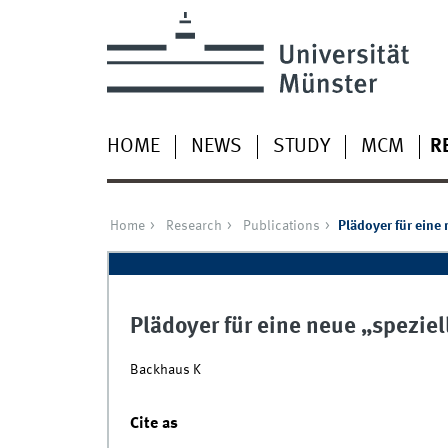
HOME
NEWS
STUDY
MCM
R
Home
Research
Publications
Plädoyer für eine
Plädoyer für eine neue „spezie
Backhaus K
Cite as