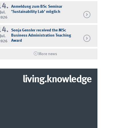
14.
Anmeldung zum BSc Seminar
'Sustainability Lab' möglich
Jul.
2026
14.
Sonja Gensler received the MSc
Business Administration Teaching
Jul.
Award
2026
More news
living.knowledge