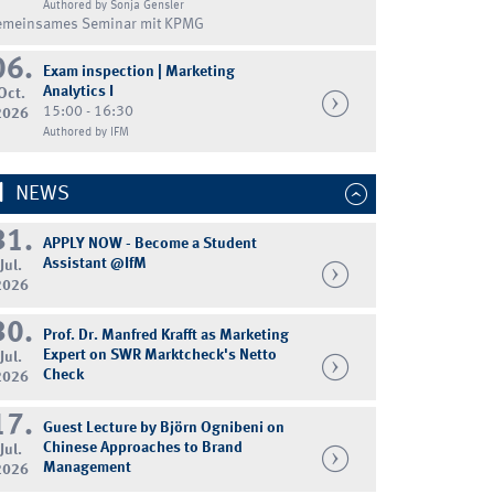
Authored by Sonja Gensler
emeinsames Seminar mit KPMG
06.
Exam inspection | Marketing
Analytics I
Oct.
15:00 - 16:30
2026
Authored by IFM
NEWS
31.
APPLY NOW - Become a Student
Assistant @IfM
Jul.
2026
30.
Prof. Dr. Manfred Krafft as Marketing
Expert on SWR Marktcheck's Netto
Jul.
Check
2026
17.
Guest Lecture by Björn Ognibeni on
Chinese Approaches to Brand
Jul.
Management
2026