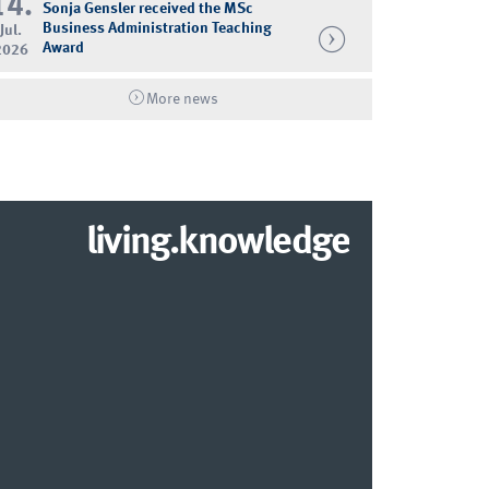
14.
Sonja Gensler received the MSc
Business Administration Teaching
Jul.
Award
2026
More news
living.knowledge