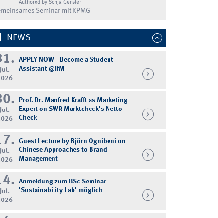
Authored by Sonja Gensler
emeinsames Seminar mit KPMG
NEWS
31.
APPLY NOW - Become a Student
Assistant @IfM
Jul.
2026
30.
Prof. Dr. Manfred Krafft as Marketing
Expert on SWR Marktcheck's Netto
Jul.
Check
2026
17.
Guest Lecture by Björn Ognibeni on
Chinese Approaches to Brand
Jul.
Management
2026
14.
Anmeldung zum BSc Seminar
'Sustainability Lab' möglich
Jul.
2026