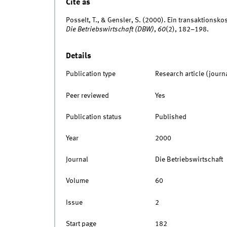
Cite as
Posselt, T., & Gensler, S. (2000). Ein transaktionsk
Die Betriebswirtschaft (DBW)
,
60
(2), 182–198.
Details
Publication type
Research article (journ
Peer reviewed
Yes
Publication status
Published
Year
2000
Journal
Die Betriebswirtschaft
Volume
60
Issue
2
Start page
182