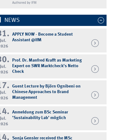
Authored by IFM
NEWS
31.
APPLY NOW - Become a Student
Assistant @IfM
Jul.
2026
30.
Prof. Dr. Manfred Krafft as Marketing
Expert on SWR Marktcheck's Netto
Jul.
Check
2026
17.
Guest Lecture by Björn Ognibeni on
Chinese Approaches to Brand
Jul.
Management
2026
14.
Anmeldung zum BSc Seminar
'Sustainability Lab' möglich
Jul.
2026
14.
Sonja Gensler received the MSc