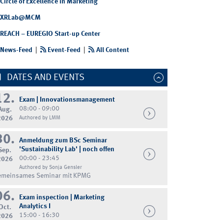
Circle of Excellence in Marketing
XRLab@MCM
REACH – EUREGIO Start-up Center
News-Feed
|
Event-Feed
|
All Content
DATES AND EVENTS
12.
Exam | Innovationsmanagement
08:00 - 09:00
Aug.
2026
Authored by LMM
30.
Anmeldung zum BSc Seminar
'Sustainability Lab' | noch offen
Sep.
00:00 - 23:45
2026
Authored by Sonja Gensler
emeinsames Seminar mit KPMG
06.
Exam inspection | Marketing
Analytics I
Oct.
15:00 - 16:30
2026