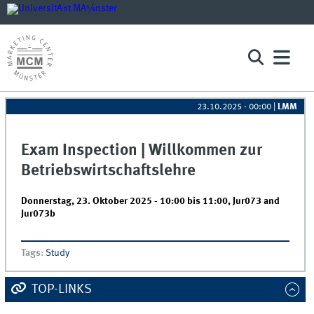
23.10.2025 - 00:00
|
LMM
Exam Inspection | Willkommen zur
Betriebswirtschaftslehre
Donnerstag, 23. Oktober 2025 -
10:00
bis
11:00
,
Jur073 and
Jur073b
Tags
:
Study
TOP-LINKS