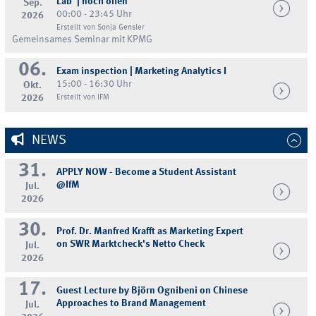
Lab' | noch offen
Sep.
00:00 - 23:45 Uhr
2026
Erstellt von Sonja Gensler
Gemeinsames Seminar mit KPMG
06.
Exam inspection | Marketing Analytics I
15:00 - 16:30 Uhr
Okt.
2026
Erstellt von IFM
NEWS
31.
APPLY NOW - Become a Student Assistant
@IfM
Jul.
2026
30.
Prof. Dr. Manfred Krafft as Marketing Expert
on SWR Marktcheck's Netto Check
Jul.
2026
17.
Guest Lecture by Björn Ognibeni on Chinese
Approaches to Brand Management
Jul.