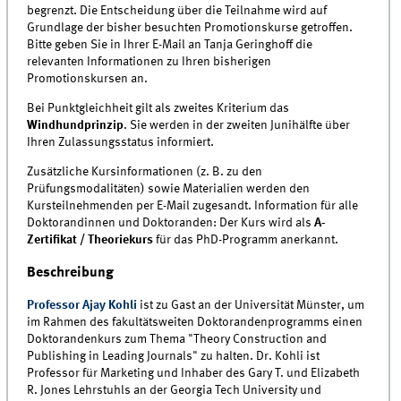
begrenzt. Die Entscheidung über die Teilnahme wird auf
Grundlage der bisher besuchten Promotionskurse getroffen.
Bitte geben Sie in Ihrer E-Mail an Tanja Geringhoff die
relevanten Informationen zu Ihren bisherigen
Promotionskursen an.
Bei Punktgleichheit gilt als zweites Kriterium das
Windhundprinzip
. Sie werden in der zweiten Junihälfte über
Ihren Zulassungsstatus informiert.
Zusätzliche Kursinformationen (z. B. zu den
Prüfungsmodalitäten) sowie Materialien werden den
Kursteilnehmenden per E-Mail zugesandt. Information für alle
Doktorandinnen und Doktoranden: Der Kurs wird als
A-
Zertifikat / Theoriekurs
für das PhD-Programm anerkannt.
Beschreibung
Professor Ajay Kohli
ist zu Gast an der Universität Münster, um
im Rahmen des fakultätsweiten Doktorandenprogramms einen
Doktorandenkurs zum Thema "Theory Construction and
Publishing in Leading Journals" zu halten. Dr. Kohli ist
Professor für Marketing und Inhaber des Gary T. und Elizabeth
R. Jones Lehrstuhls an der Georgia Tech University und