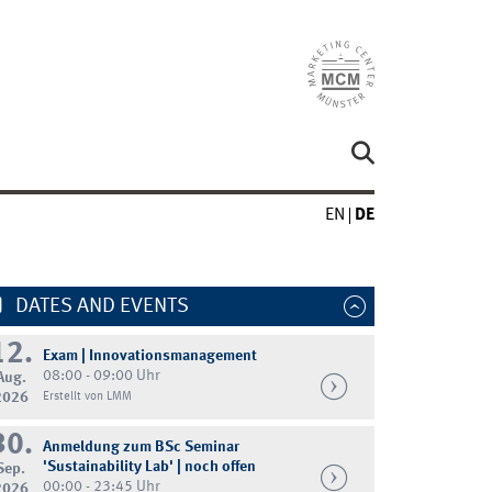
EN
DE
DATES AND EVENTS
12.
Exam | Innovationsmanagement
08:00 - 09:00 Uhr
Aug.
2026
Erstellt von LMM
30.
Anmeldung zum BSc Seminar
'Sustainability Lab' | noch offen
Sep.
00:00 - 23:45 Uhr
2026