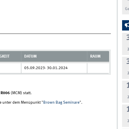
G
GKEIT
DATUM
RAUM
05.09.2023- 30.01.2024
m
R006
(MCM) statt.
Sie unter dem Menüpunkt "
Brown Bag Seminare
".