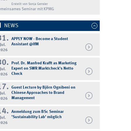
Erstellt von Sonja Gensler
emeinsames Seminar mit KPMG
NEWS
31.
APPLY NOW - Become a Student
Assistant @IfM
Jul.
2026
30.
Prof. Dr. Manfred Krafft as Marketing
Expert on SWR Marktcheck's Netto
Jul.
Check
2026
17.
Guest Lecture by Björn Ognibeni on
Chinese Approaches to Brand
Jul.
Management
2026
14.
Anmeldung zum BSc Seminar
'Sustainability Lab' möglich
Jul.
2026