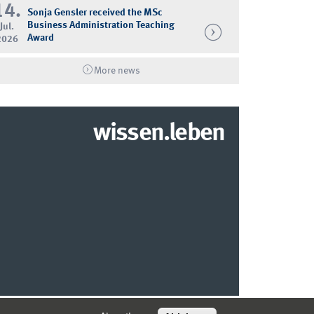
14.
Sonja Gensler received the MSc
Business Administration Teaching
Jul.
Award
2026
More news
wissen.leben