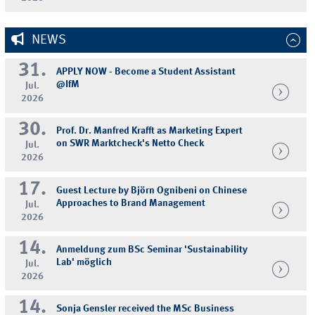
NEWS
31.
APPLY NOW - Become a Student Assistant
@IfM
Jul.
2026
30.
Prof. Dr. Manfred Krafft as Marketing Expert
on SWR Marktcheck's Netto Check
Jul.
2026
17.
Guest Lecture by Björn Ognibeni on Chinese
Approaches to Brand Management
Jul.
2026
14.
Anmeldung zum BSc Seminar 'Sustainability
Lab' möglich
Jul.
2026
14.
Sonja Gensler received the MSc Business