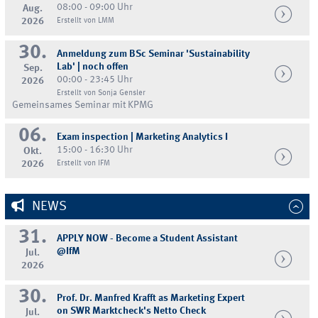
08:00 - 09:00 Uhr
Aug.
2026
Erstellt von LMM
30.
Anmeldung zum BSc Seminar 'Sustainability
Lab' | noch offen
Sep.
00:00 - 23:45 Uhr
2026
Erstellt von Sonja Gensler
Gemeinsames Seminar mit KPMG
06.
Exam inspection | Marketing Analytics I
15:00 - 16:30 Uhr
Okt.
2026
Erstellt von IFM
NEWS
31.
APPLY NOW - Become a Student Assistant
@IfM
Jul.
2026
30.
Prof. Dr. Manfred Krafft as Marketing Expert
on SWR Marktcheck's Netto Check
Jul.